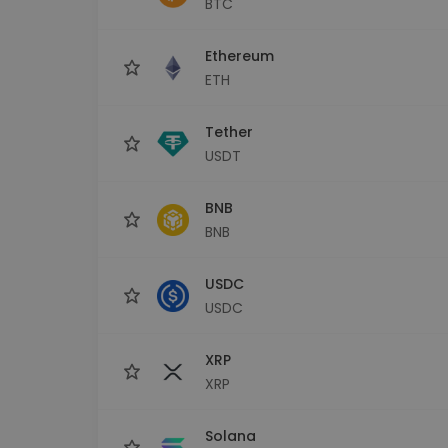
BTC
Сигурен и опростен порт
криптовалута
Ethereum
Инвестиционен изсле
Намери своята крипто ст
ETH
Tether
USDT
BNB
BNB
USDC
USDC
XRP
XRP
Solana