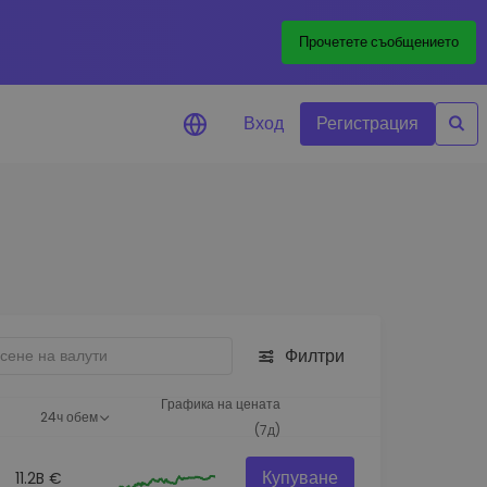
Прочетете съобщението
Вход
Регистрация
али за цените
лизации на цените на
ите ви токени в реално време
леждане на активи
йте възможности за
тиции
Филтри
из на портфолио
игентни прозрения за
Графика на цената
24ч обем
алнo изпълнение
(7д)
Купуване
11.2B €