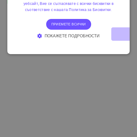
уебсайт, Вие се съгласявате с всички бисквитки в
0.865095 €
0.00%
3.4B €
съответствие с нашата Политика за Бисквитки.
ПРИЕМЕТЕ ВСИЧКИ
ПОКАЖЕТЕ ПОДРОБНОСТИ
СТРОГО НЕОБХОДИМО
ЕФЕКТИВНОСТ
ТАРГЕТИРАНЕ
ФУНКЦИОНАЛНОСТ