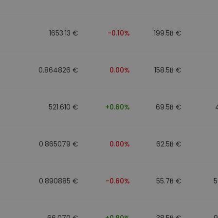
фейл за
довател
1653.13 €
-0.10%
199.5B €
ратегия
0.864826 €
0.00%
158.5B €
521.610 €
+0.60%
69.5B €
0.865079 €
0.00%
62.5B €
0.890885 €
-0.60%
55.7B €
5
66.070 €
+0.80%
38.5B €
9