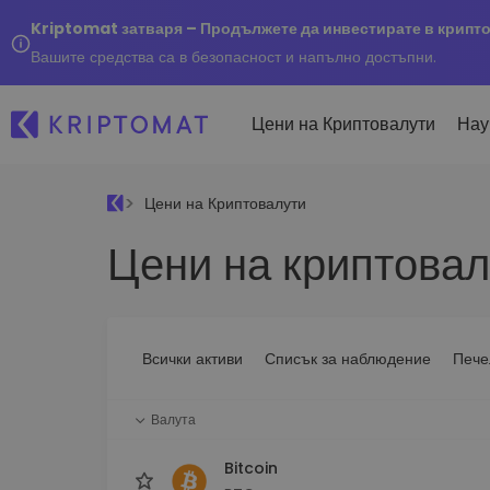
Kriptomat затваря – Продължете да инвестирате в крипт
Вашите средства са в безопасност и напълно достъпни.
Цени на Криптовалути
Нау
Цени на Криптовалути
Наско
Цени на криптовал
Послед
Купуване и продаване
Всички цени
Kripto
криптовалута
Над 300+ криптовалути
Купете 300+ криптовалу
Ако бя
Топ печеливши & губещи
...днес
Размяна на криптовал
Намерете възможности за
Всички активи
Списък за наблюдение
Пече
Над 1 000 опции за двойк
инвестиране
Интелигентни портфо
Валута
Интелигентен начин за 
в криптовалути
Bitcoin
Kriptomat Портфейл