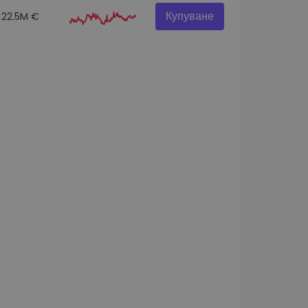
Купуване
22.5M €