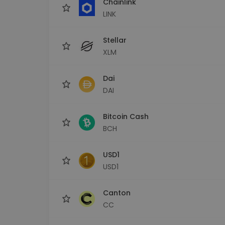
Chainlink
LINK
Stellar
XLM
Dai
DAI
Bitcoin Cash
BCH
USD1
USD1
Canton
CC