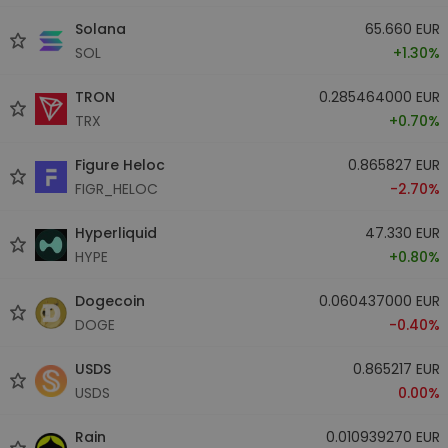
Solana
65.660 EUR
SOL
+1.30%
TRON
0.285464000 EUR
TRX
+0.70%
Figure Heloc
0.865827 EUR
FIGR_HELOC
-2.70%
Hyperliquid
47.330 EUR
HYPE
+0.80%
Dogecoin
0.060437000 EUR
DOGE
-0.40%
USDS
0.865217 EUR
USDS
0.00%
Rain
0.010939270 EUR