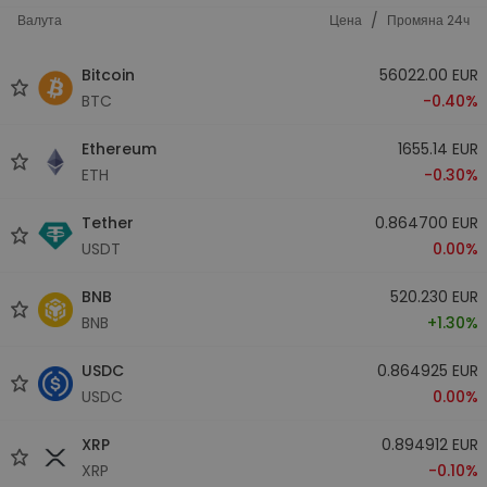
/
Валута
Цена
Промяна 24ч
Bitcoin
56022.00 EUR
BTC
-0.40%
Ethereum
1655.14 EUR
ETH
-0.30%
Tether
0.864700 EUR
USDT
0.00%
BNB
520.230 EUR
BNB
+1.30%
USDC
0.864925 EUR
USDC
0.00%
XRP
0.894912 EUR
XRP
-0.10%