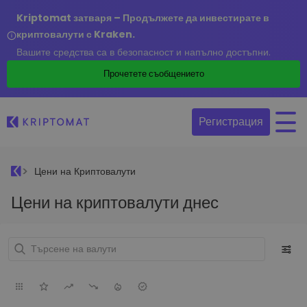
Kriptomat затваря – Продължете да инвестирате в
криптовалути с Kraken.
Вашите средства са в безопасност и напълно достъпни.
Прочетете съобщението
Регистрация
Цени на Криптовалути
Цени на криптовалути днес