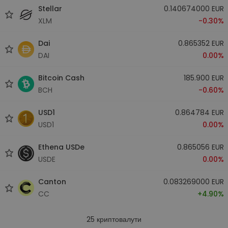
Stellar
0.140674000 EUR
XLM
-0.30%
Dai
0.865352 EUR
DAI
0.00%
Bitcoin Cash
185.900 EUR
BCH
-0.60%
USD1
0.864784 EUR
USD1
0.00%
Ethena USDe
0.865056 EUR
USDE
0.00%
Canton
0.083269000 EUR
CC
+4.90%
25
криптовалути