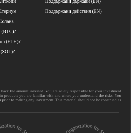
 Биткойн
Поддържани държави (EN)
 Етериум
Поддържани действия (EN)
 Солана
n (BTC)?
eum (ETH)?
 (SOL)?
t back the amount invested. You are solely responsible for your investment
 in products you are familiar with and where you understand the risks. You
er prior to making any investment. This material should not be construed as