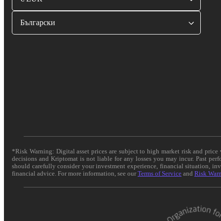
Български
*Risk Warning: Digital asset prices are subject to high market risk and pric
decisions and Kriptomat is not liable for any losses you may incur. Past per
should carefully consider your investment experience, financial situation, in
financial advice. For more information, see our
Terms of Service
and
Risk War