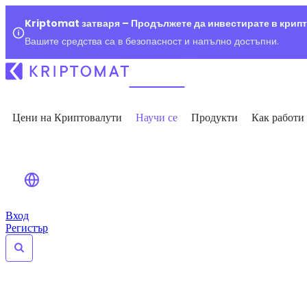
Kriptomat затваря – Продължете да инвестирате в крип
Вашите средства са в безопасност и напълно достъпни.
Цени на Криптовалути
Научи се
Продукти
Как работи
Вход
Регистър