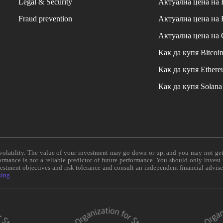
Legal & Security
Актуална цена на
Fraud prevention
Актуална цена на
Актуална цена на
Как да купя Bitcoi
Как да купя Ether
Как да купя Solana
e volatility. The value of your investment may go down or up, and you may not ge
formance is not a reliable predictor of future performance. You should only invest
vestment objectives and risk tolerance and consult an independent financial advis
ning
.