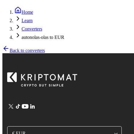
Home
Learn
Converters
autonolas-olas to EUR
Back to converters
€ EUR