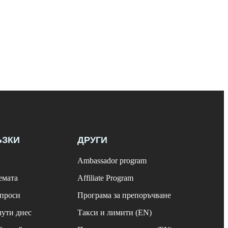
ЪЗКИ
ДРУГИ
Ambassador program
емата
Affiliate Program
ъпроси
Програма за препоръчване
лути днес
Такси и лимити (EN)