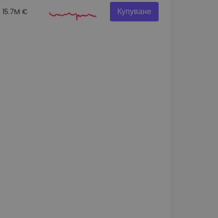
Купуване
15.7M €