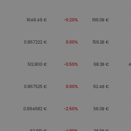
фейл за
довател
1648.49 €
-0.20%
199.0B €
ратегия
0.867222 €
0.00%
159.2B €
512.800 €
-0.50%
68.3B €
4
0.867525 €
0.00%
62.4B €
0.894582 €
-2.50%
56.0B €
62.810 €
-1.90%
36.5B €