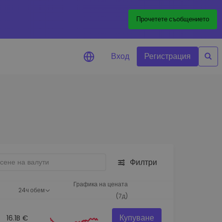
Прочетете съобщението
Вход
Регистрация
али за цените
лизации на цените на
ите ви токени в реално време
леждане на активи
йте възможности за
тиции
Филтри
из на портфолио
игентни прозрения за
Графика на цената
24ч обем
алнo изпълнение
(7д)
Купуване
16.1B €