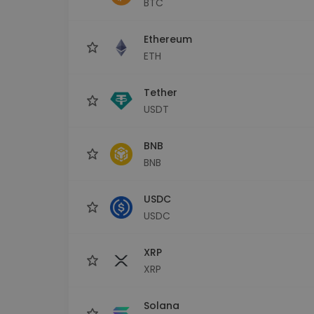
BTC
Сигурен и опростен порт
криптовалута
Ethereum
Инвестиционен изсле
Намери своята крипто ст
ETH
Tether
USDT
BNB
BNB
USDC
USDC
XRP
XRP
Solana