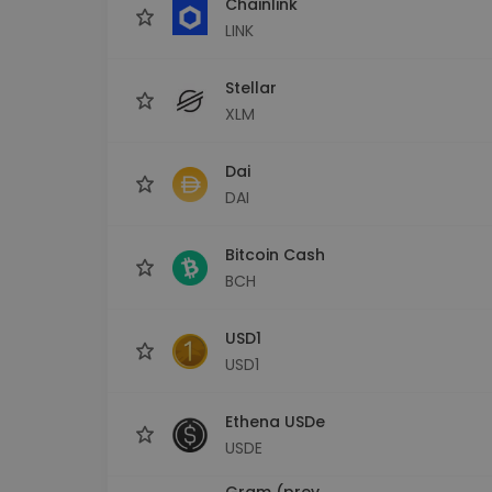
Chainlink
LINK
Stellar
XLM
Dai
DAI
Bitcoin Cash
BCH
USD1
USD1
Ethena USDe
USDE
Gram (prev.