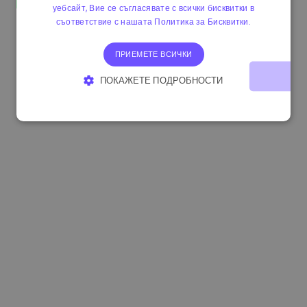
уебсайт, Вие се съгласявате с всички бисквитки в
1.190000 €
-2.10%
3.3B €
съответствие с нашата Политика за Бисквитки.
ПРИЕМЕТЕ ВСИЧКИ
ПОКАЖЕТЕ ПОДРОБНОСТИ
СТРОГО НЕОБХОДИМО
ЕФЕКТИВНОСТ
ТАРГЕТИРАНЕ
ФУНКЦИОНАЛНОСТ