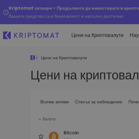
Kriptomat затваря – Продължете да инвестирате в крипт
Вашите средства са в безопасност и напълно достъпни.
Цени на Криптовалути
Нау
Цени на Криптовалути
Наско
Цени на криптовал
Послед
Купуване и продаване
Всички цени
Kripto
криптовалута
Над 300+ криптовалути
Купете 300+ криптовалу
Ако бя
Топ печеливши & губещи
...днес
Размяна на криптовал
Намерете възможности за
Всички активи
Списък за наблюдение
Пече
Над 1 000 опции за двойк
инвестиране
Интелигентни портфо
Валута
Интелигентен начин за 
в криптовалути
Bitcoin
Kriptomat Портфейл