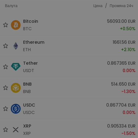
/
Валута
Цена
Промяна 24ч
Bitcoin
56093.00 EUR
BTC
+0.50%
Ethereum
1661.56 EUR
ETH
+2.10%
Tether
0.867365 EUR
USDT
0.00%
BNB
514.650 EUR
BNB
-1.30%
USDC
0.867704 EUR
USDC
0.00%
XRP
0.905334 EUR
XRP
-1.50%