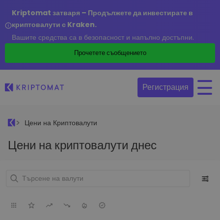
Kriptomat затваря – Продължете да инвестирате в
криптовалути с Kraken.
Вашите средства са в безопасност и напълно достъпни.
Прочетете съобщението
Регистрация
Цени на Криптовалути
Цени на криптовалути днес