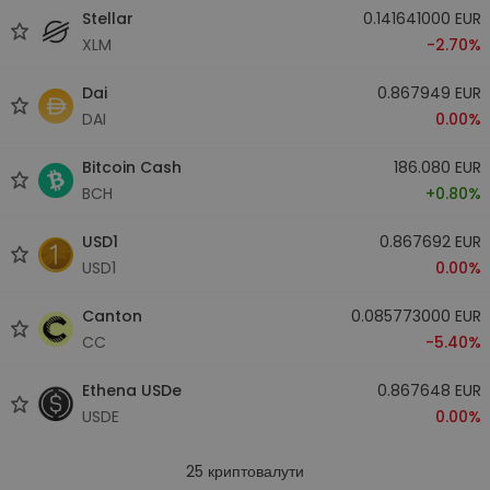
Stellar
0.141641000 EUR
XLM
-2.70%
Dai
0.867949 EUR
DAI
0.00%
Bitcoin Cash
186.080 EUR
BCH
+0.80%
USD1
0.867692 EUR
USD1
0.00%
Canton
0.085773000 EUR
CC
-5.40%
Ethena USDe
0.867648 EUR
USDE
0.00%
25
криптовалути