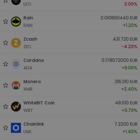
LEO
0.00%
Rain
0.010890440 EUR
RAIN
+1.20%
Zcash
431.720 EUR
ZEC
-4.20%
Cardano
0.178072000 EUR
ADA
+9.00%
Monero
316.130 EUR
XMR
+2.40%
WhiteBIT Coin
48.610 EUR
WBT
+0.70%
Chainlink
7.2200 EUR
LINK
+1.40%