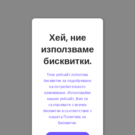
Хей, ние
използваме
бисквитки.
Този уебсайт използва
бисквитки за подобряване
на потребителското
изживяване. Използвайки
нашия уебсайт, Вие се
съгласявате с всички
бисквитки в съответствие с
нашата Политика за
Бисквитки.