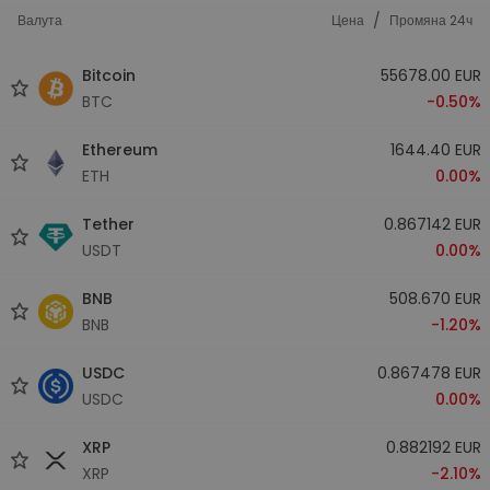
/
Валута
Цена
Промяна 24ч
Bitcoin
55678.00 EUR
BTC
-0.50%
Ethereum
1644.40 EUR
ETH
0.00%
Tether
0.867142 EUR
USDT
0.00%
BNB
508.670 EUR
BNB
-1.20%
USDC
0.867478 EUR
USDC
0.00%
XRP
0.882192 EUR
XRP
-2.10%