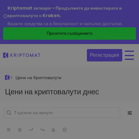
Kriptomat затваря – Продължете да инвестирате в
криптовалути с Kraken.
Вашите средства са в безопасност и напълно достъпни.
Прочетете съобщението
Регистрация
Цени на Криптовалути
Цени на криптовалути днес