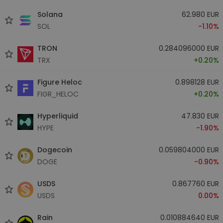
Solana
62.980 EUR
SOL
-1.10%
TRON
0.284096000 EUR
TRX
+0.20%
Figure Heloc
0.898128 EUR
FIGR_HELOC
+0.20%
Hyperliquid
47.830 EUR
HYPE
-1.90%
Dogecoin
0.059804000 EUR
DOGE
-0.90%
USDS
0.867760 EUR
USDS
0.00%
Rain
0.010884640 EUR