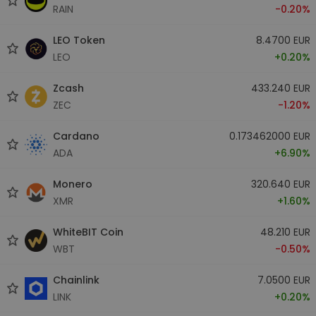
RAIN
-0.20%
LEO Token
8.4700 EUR
LEO
+0.20%
Zcash
433.240 EUR
ZEC
-1.20%
Cardano
0.173462000 EUR
ADA
+6.90%
Monero
320.640 EUR
XMR
+1.60%
WhiteBIT Coin
48.210 EUR
WBT
-0.50%
Chainlink
7.0500 EUR
LINK
+0.20%