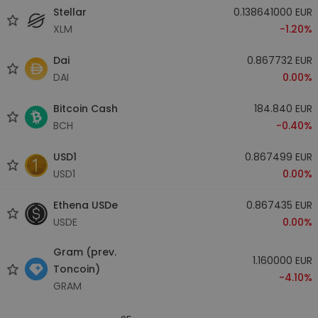
Stellar
0.138641000 EUR
XLM
-1.20%
Dai
0.867732 EUR
DAI
0.00%
Bitcoin Cash
184.840 EUR
BCH
-0.40%
USD1
0.867499 EUR
USD1
0.00%
Ethena USDe
0.867435 EUR
USDE
0.00%
Gram (prev.
1.160000 EUR
Toncoin)
-4.10%
GRAM