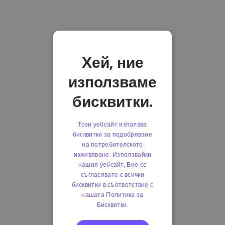
Хей, ние
използваме
бисквитки.
Този уебсайт използва
бисквитки за подобряване
на потребителското
изживяване. Използвайки
нашия уебсайт, Вие се
съгласявате с всички
бисквитки в съответствие с
нашата Политика за
Бисквитки.