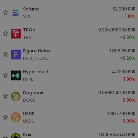
Solana
62.980 EUR
SOL
-1.10%
TRON
0.284096000 EUR
TRX
+0.20%
Figure Heloc
0.898128 EUR
FIGR_HELOC
+0.20%
Hyperliquid
47.830 EUR
HYPE
-1.90%
Dogecoin
0.059804000 EUR
DOGE
-0.90%
USDS
0.867760 EUR
USDS
0.00%
Rain
0.010884640 EUR