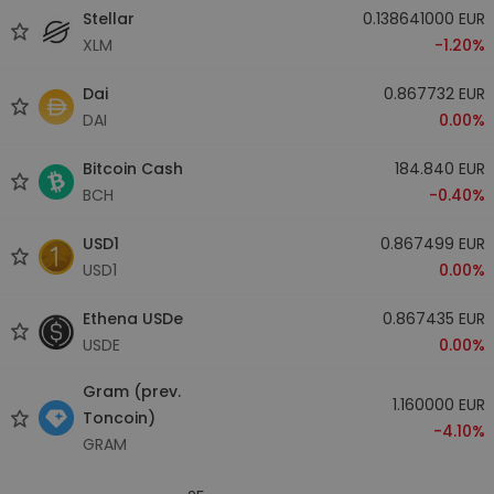
Stellar
0.138641000 EUR
XLM
-1.20%
Dai
0.867732 EUR
DAI
0.00%
Bitcoin Cash
184.840 EUR
BCH
-0.40%
USD1
0.867499 EUR
USD1
0.00%
Ethena USDe
0.867435 EUR
USDE
0.00%
Gram (prev.
1.160000 EUR
Toncoin)
-4.10%
GRAM