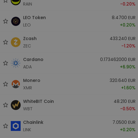
RAIN
-0.20%
LEO Token
8.4700 EUR
LEO
+0.20%
Zcash
433.240 EUR
ZEC
-1.20%
Cardano
0.173462000 EUR
ADA
+6.90%
Monero
320.640 EUR
XMR
+1.60%
WhiteBIT Coin
48.210 EUR
WBT
-0.50%
Chainlink
7.0500 EUR
LINK
+0.20%