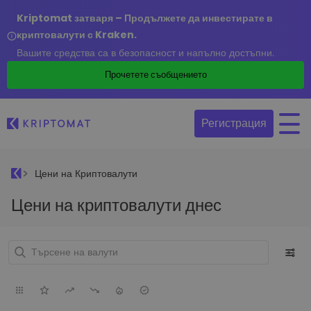
Kriptomat затваря – Продължете да инвестирате в
криптовалути с Kraken.
Вашите средства са в безопасност и напълно достъпни.
Прочетете съобщението
Регистрация
Цени на Криптовалути
Цени на криптовалути днес