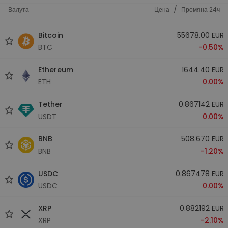
/
Валута
Цена
Промяна 24ч
Bitcoin
55678.00 EUR
BTC
-0.50%
Ethereum
1644.40 EUR
ETH
0.00%
Tether
0.867142 EUR
USDT
0.00%
BNB
508.670 EUR
BNB
-1.20%
USDC
0.867478 EUR
USDC
0.00%
XRP
0.882192 EUR
XRP
-2.10%