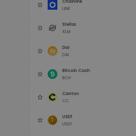
Chainlink
LINK
Stellar
XLM
Dai
DAI
Bitcoin Cash
BCH
Canton
CC
USD1
USD1