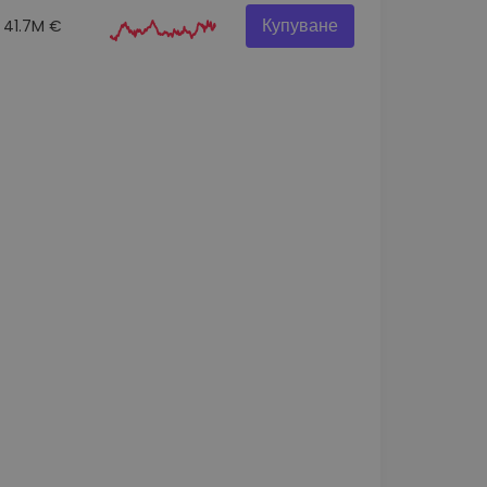
Купуване
41.7M €