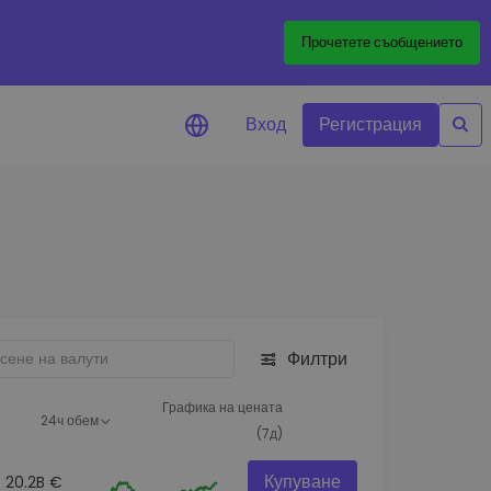
Прочетете съобщението
Вход
Регистрация
али за цените
лизации на цените на
ите ви токени в реално време
леждане на активи
йте възможности за
тиции
Филтри
из на портфолио
игентни прозрения за
Графика на цената
24ч обем
алнo изпълнение
(7д)
Купуване
20.2B €