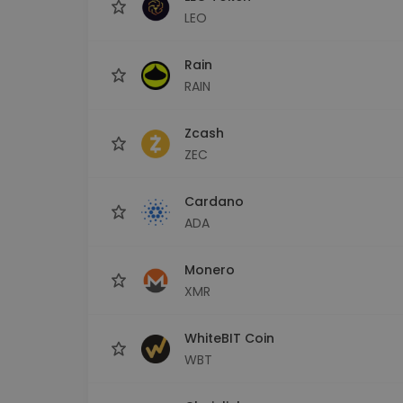
LEO
Rain
RAIN
Zcash
ZEC
Cardano
ADA
Monero
XMR
WhiteBIT Coin
WBT