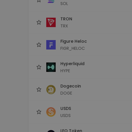
SOL
TRON
TRX
Figure Heloc
FIGR_HELOC
Hyperliquid
HYPE
Dogecoin
DOGE
USDS
USDS
LEO Token