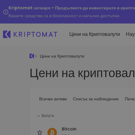
Kriptomat затваря – Продължете да инвестирате в крипт
Вашите средства са в безопасност и напълно достъпни.
Цени на Криптовалути
Нау
Цени на Криптовалути
Наско
Цени на криптовал
Послед
Купуване и продаване
Всички цени
Kripto
криптовалута
Над 300+ криптовалути
Купете 300+ криптовалу
Ако бя
Топ печеливши & губещи
...днес
Размяна на криптовал
Намерете възможности за
Всички активи
Списък за наблюдение
Пече
Над 1 000 опции за двойк
инвестиране
Интелигентни портфо
Валута
Интелигентен начин за 
в криптовалути
Bitcoin
Kriptomat Портфейл