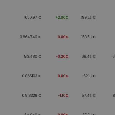
фейл за
довател
1650.97 €
+2.00%
199.2B €
ратегия
0.864749 €
0.00%
158.5B €
513.480 €
-0.20%
68.4B €
6
0.865103 €
0.00%
62.1B €
0.918326 €
-1.10%
57.4B €
8
64.040 €
0.00%
37.2B €