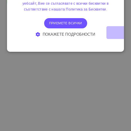
уебсайт, Вие се съгласявате с всички бисквитки в
0.865215 €
0.00%
3.4B €
съответствие с нашата Политика за Бисквитки.
ПРИЕМЕТЕ ВСИЧКИ
ПОКАЖЕТЕ ПОДРОБНОСТИ
СТРОГО НЕОБХОДИМО
ЕФЕКТИВНОСТ
ТАРГЕТИРАНЕ
ФУНКЦИОНАЛНОСТ