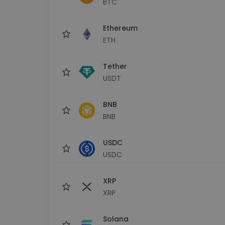
BTC
Сигурен и опростен порт
криптовалута
Ethereum
Инвестиционен изсле
Намери своята крипто ст
ETH
Tether
USDT
BNB
BNB
USDC
USDC
XRP
XRP
Solana