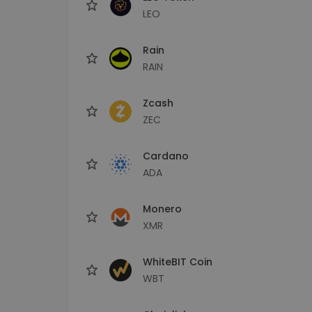
LEO
Rain
RAIN
Zcash
ZEC
Cardano
ADA
Monero
XMR
WhiteBIT Coin
WBT