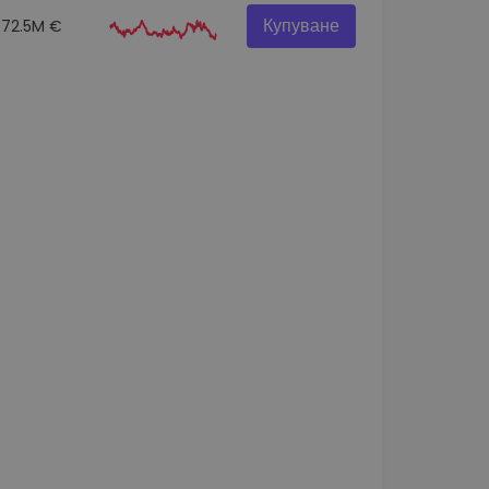
Купуване
72.5M €