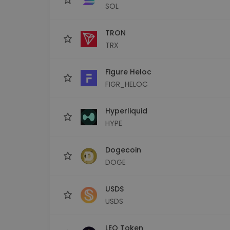
SOL
TRON
TRX
Figure Heloc
FIGR_HELOC
Hyperliquid
HYPE
Dogecoin
DOGE
USDS
USDS
LEO Token