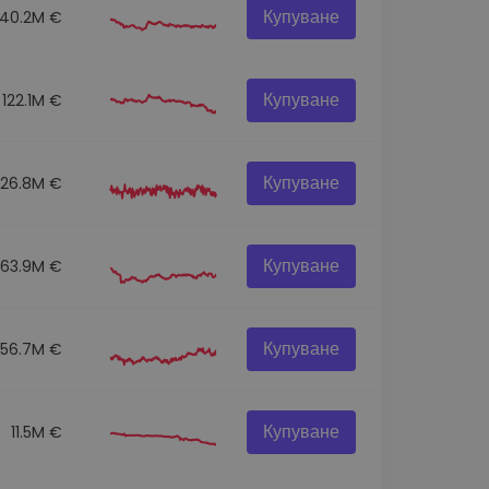
Купуване
140.2M €
Купуване
122.1M €
Купуване
126.8M €
Купуване
63.9M €
Купуване
556.7M €
Купуване
11.5M €