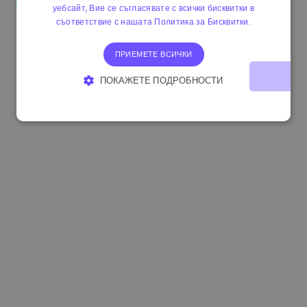
уебсайт, Вие се съгласявате с всички бисквитки в
0.867648 €
0.00%
3.4B €
съответствие с нашата Политика за Бисквитки.
ПРИЕМЕТЕ ВСИЧКИ
ПОКАЖЕТЕ ПОДРОБНОСТИ
СТРОГО НЕОБХОДИМО
ЕФЕКТИВНОСТ
ТАРГЕТИРАНЕ
ФУНКЦИОНАЛНОСТ