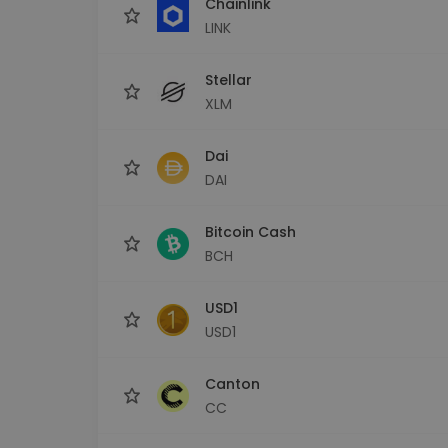
Chainlink
LINK
Stellar
XLM
Dai
DAI
Bitcoin Cash
BCH
USD1
USD1
Canton
CC