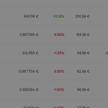
фейл за
довател
1661.56 €
+2.10%
200.5B €
ратегия
0.867365 €
0.00%
159.2B €
514.650 €
-1.30%
68.5B €
4
0.867704 €
0.00%
62.4B €
0.905334 €
-1.50%
56.6B €
63.600 €
-0.80%
37.0B €