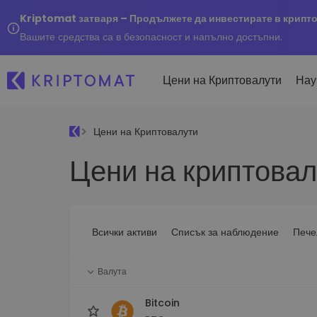
Kriptomat затваря – Продължете да инвестирате в крипт
Вашите средства са в безопасност и напълно достъпни.
Цени на Криптовалути
Нау
Цени на Криптовалути
Наско
Цени на криптовал
Послед
Купуване и продаване
Всички цени
Kripto
криптовалута
Над 300+ криптовалути
Купете 300+ криптовалу
Ако бя
Топ печеливши & губещи
...днес
Размяна на криптовал
Намерете възможности за
Всички активи
Списък за наблюдение
Пече
Над 1 000 опции за двойк
инвестиране
Интелигентни портфо
Валута
Интелигентен начин за 
в криптовалути
Bitcoin
Kriptomat Портфейл