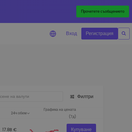
Прочетете съобщението
Вход
Регистрация
али за цените
лизации на цените на
ите ви токени в реално време
леждане на активи
йте възможности за
тиции
Филтри
из на портфолио
игентни прозрения за
Графика на цената
24ч обем
алнo изпълнение
(7д)
Купуване
17.8B €