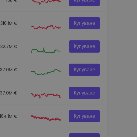
Купуване
316.1M €
Купуване
32.7M €
Купуване
237.0M €
Купуване
337.0M €
Купуване
164.1M €