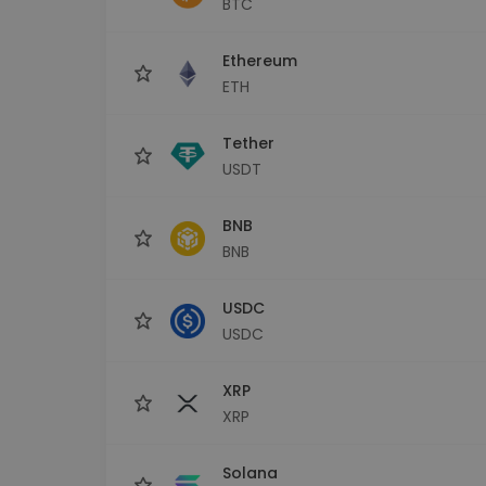
BTC
Сигурен и опростен порт
криптовалута
Ethereum
Инвестиционен изсле
Намери своята крипто ст
ETH
Tether
USDT
BNB
BNB
USDC
USDC
XRP
XRP
Solana