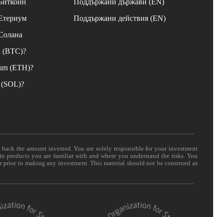
 Биткойн
Поддържани държави (EN)
 Етериум
Поддържани действия (EN)
 Солана
n (BTC)?
eum (ETH)?
 (SOL)?
t back the amount invested. You are solely responsible for your investment
 in products you are familiar with and where you understand the risks. You
er prior to making any investment. This material should not be construed as