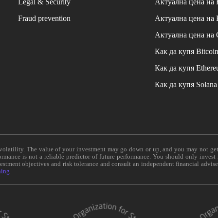
Legal & Security
Актуална цена на
Fraud prevention
Актуална цена на
Актуална цена на
Как да купя Bitcoi
Как да купя Ether
Как да купя Solana
e volatility. The value of your investment may go down or up, and you may not ge
formance is not a reliable predictor of future performance. You should only invest
vestment objectives and risk tolerance and consult an independent financial advis
ning
.