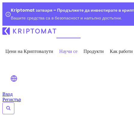
Kriptomat затваря – Продължете да инвестирате в крип
Вашите средства са в безопасност и напълно достъпни.
Цени на Криптовалути
Научи се
Продукти
Как работи
Вход
Регистър