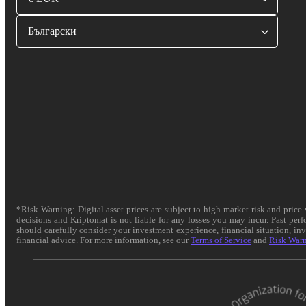
Български
*Risk Warning: Digital asset prices are subject to high market risk and pric
decisions and Kriptomat is not liable for any losses you may incur. Past per
should carefully consider your investment experience, financial situation, in
financial advice. For more information, see our
Terms of Service
and
Risk War