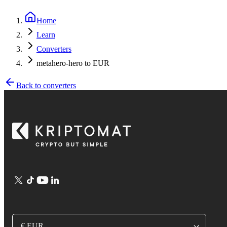
Home
Learn
Converters
metahero-hero to EUR
Back to converters
€ EUR