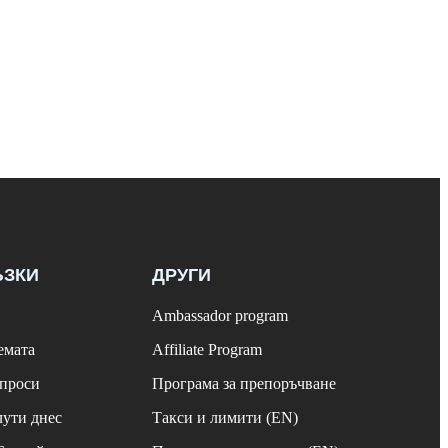
ЪЗКИ
ДРУГИ
Ambassador program
емата
Affiliate Program
ъпроси
Програма за препоръчване
лути днес
Такси и лимити (EN)