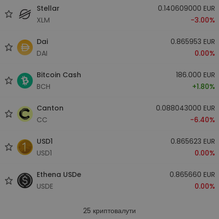
Stellar
0.140609000 EUR
XLM
-3.00%
Dai
0.865953 EUR
DAI
0.00%
Bitcoin Cash
186.000 EUR
BCH
+1.80%
Canton
0.088043000 EUR
CC
-6.40%
USD1
0.865623 EUR
USD1
0.00%
Ethena USDe
0.865660 EUR
USDE
0.00%
25
криптовалути