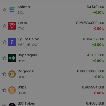
Solana
64.140 EUR
SOL
+0.10%
TRON
0.282534000 EUR
TRX
0.00%
Figure Heloc
0.894162 EUR
FIGR_HELOC
+3.00%
Hyperliquid
48.810 EUR
HYPE
+0.60%
Dogecoin
0.060531000 EUR
DOGE
+0.10%
USDS
0.865954 EUR
USDS
0.00%
LEO Token
8.4500 EUR