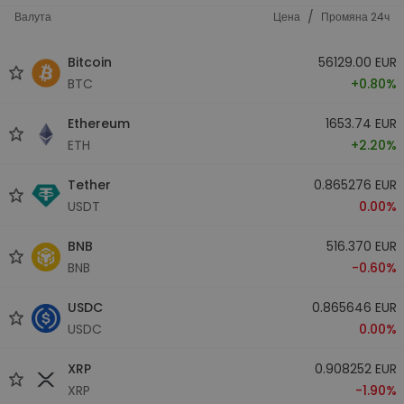
/
Валута
Цена
Промяна 24ч
Bitcoin
56129.00 EUR
BTC
+0.80%
Ethereum
1653.74 EUR
ETH
+2.20%
Tether
0.865276 EUR
USDT
0.00%
BNB
516.370 EUR
BNB
-0.60%
USDC
0.865646 EUR
USDC
0.00%
XRP
0.908252 EUR
XRP
-1.90%