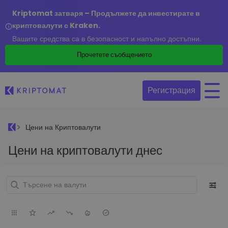
Kriptomat затваря – Продължете да инвестирате в
криптовалути с Kraken.
Вашите средства са в безопасност и напълно достъпни.
Прочетете съобщението
Регистрация
Цени на Криптовалути
Цени на криптовалути днес