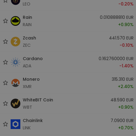
LEO
-0.20%
Rain
0.010888810 EUR
RAIN
+0.90%
Zcash
441.570 EUR
ZEC
-0.10%
Cardano
0.162760000 EUR
ADA
-1.40%
Monero
315.310 EUR
XMR
+2.40%
WhiteBIT Coin
48.590 EUR
WBT
+0.90%
Chainlink
7.0900 EUR
LINK
+0.70%