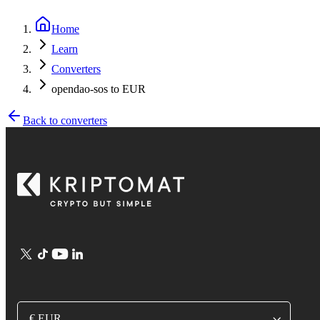
Home
Learn
Converters
opendao-sos to EUR
Back to converters
€ EUR