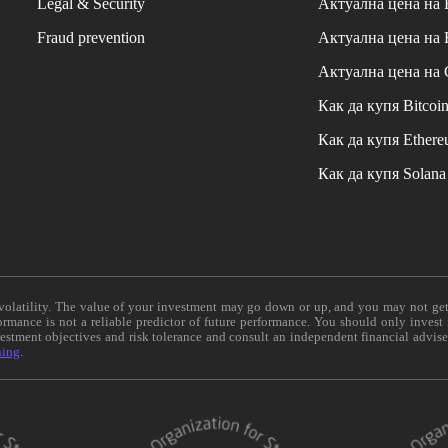
Legal & Security
Актуална цена на
Fraud prevention
Актуална цена на
Актуална цена на
Как да купя Bitcoi
Как да купя Ether
Как да купя Solana
e volatility. The value of your investment may go down or up, and you may not ge
formance is not a reliable predictor of future performance. You should only invest
vestment objectives and risk tolerance and consult an independent financial advis
ning
.