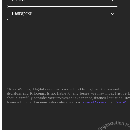
Български
*Risk Warning: Digital asset prices are subject to high market risk and pric
decisions and Kriptomat is not liable for any losses you may incur. Past per
should carefully consider your investment experience, financial situation, in
financial advice. For more information, see our
Terms of Service
and
Risk War