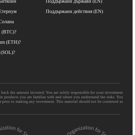
 Биткойн
Поддържани държави (EN)
 Етериум
Поддържани действия (EN)
 Солана
n (BTC)?
eum (ETH)?
 (SOL)?
t back the amount invested. You are solely responsible for your investment
 in products you are familiar with and where you understand the risks. You
er prior to making any investment. This material should not be construed as