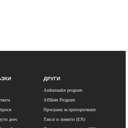
ЪЗКИ
ДРУГИ
Ambassador program
емата
Affiliate Program
ъпроси
Програма за препоръчване
лути днес
Такси и лимити (EN)