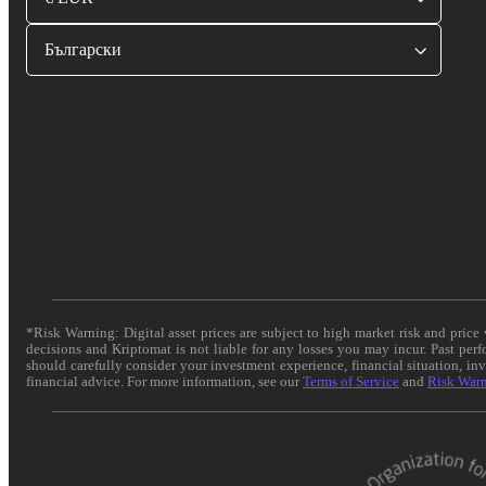
Български
*Risk Warning: Digital asset prices are subject to high market risk and pric
decisions and Kriptomat is not liable for any losses you may incur. Past per
should carefully consider your investment experience, financial situation, in
financial advice. For more information, see our
Terms of Service
and
Risk War