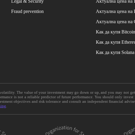
Legal & Security
Актуална цена на
Fraud prevention
Актуална цена на
Актуална цена на
Как да купя Bitcoi
Как да купя Ether
Как да купя Solana
e volatility. The value of your investment may go down or up, and you may not ge
formance is not a reliable predictor of future performance. You should only invest
vestment objectives and risk tolerance and consult an independent financial advis
ning
.