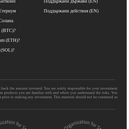
 Биткойн
Поддържани държави (EN)
 Етериум
Поддържани действия (EN)
 Солана
n (BTC)?
eum (ETH)?
 (SOL)?
t back the amount invested. You are solely responsible for your investment
 in products you are familiar with and where you understand the risks. You
er prior to making any investment. This material should not be construed as