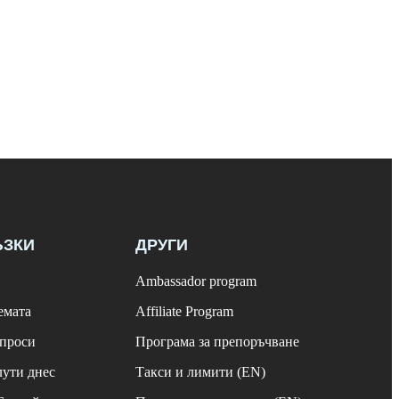
ЪЗКИ
ДРУГИ
Ambassador program
емата
Affiliate Program
ъпроси
Програма за препоръчване
лути днес
Такси и лимити (EN)