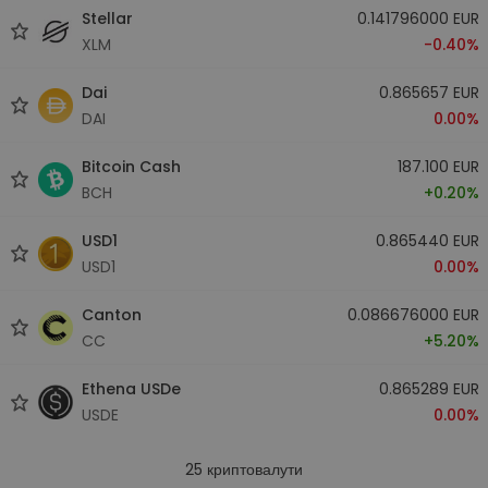
Stellar
0.141796000 EUR
XLM
-0.40%
Dai
0.865657 EUR
DAI
0.00%
Bitcoin Cash
187.100 EUR
BCH
+0.20%
USD1
0.865440 EUR
USD1
0.00%
Canton
0.086676000 EUR
CC
+5.20%
Ethena USDe
0.865289 EUR
USDE
0.00%
25
криптовалути