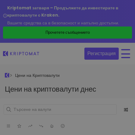
Kriptomat затваря – Продължете да инвестирате в
криптовалути с Kraken.
Вашите средства са в безопасност и напълно достъпни.
Прочетете съобщението
Регистрация
Цени на Криптовалути
Цени на криптовалути днес