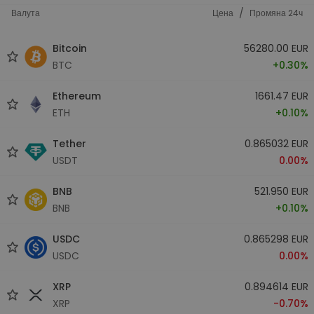
/
Валута
Цена
Промяна 24ч
Bitcoin
56280.00 EUR
BTC
+0.30%
Ethereum
1661.47 EUR
ETH
+0.10%
Tether
0.865032 EUR
USDT
0.00%
BNB
521.950 EUR
BNB
+0.10%
USDC
0.865298 EUR
USDC
0.00%
XRP
0.894614 EUR
XRP
-0.70%