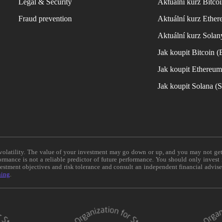
Legal & Security
Aktuální kurz Bitco
Fraud prevention
Aktuální kurz Ether
Aktuální kurz Solan
Jak koupit Bitcoin 
Jak koupit Ethereu
Jak koupit Solana 
e volatility. The value of your investment may go down or up, and you may not ge
formance is not a reliable predictor of future performance. You should only invest
vestment objectives and risk tolerance and consult an independent financial advis
ning
.