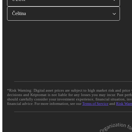
Čeština
*Risk Warning: Digital asset prices are subject to high market risk and pric
decisions and Kriptomat is not liable for any losses you may incur. Past per
should carefully consider your investment experience, financial situation, in
financial advice. For more information, see our
Terms of Service
and
Risk War