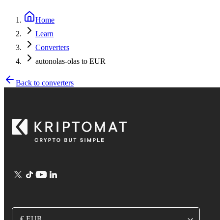
Home
Learn
Converters
autonolas-olas to EUR
Back to converters
€ EUR