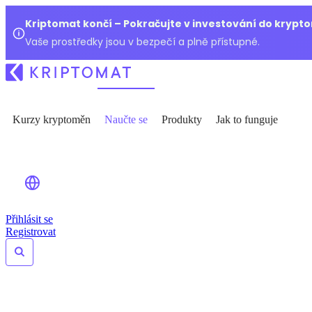
Kriptomat končí – Pokračujte v investování do kryp
Vaše prostředky jsou v bezpečí a plně přístupné.
Kurzy kryptoměn
Naučte se
Produkty
Jak to funguje
Přihlásit se
Registrovat