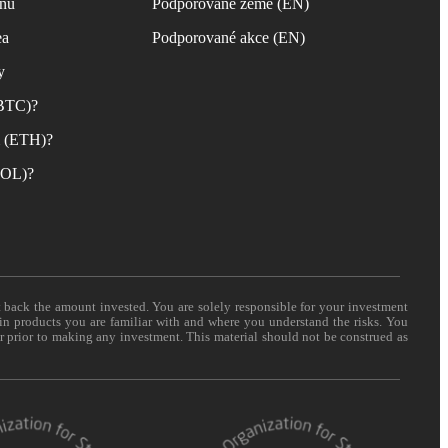
inu
Podporované země (EN)
ea
Podporované akce (EN)
y
(BTC)?
m (ETH)?
(SOL)?
t back the amount invested. You are solely responsible for your investment
 in products you are familiar with and where you understand the risks. You
er prior to making any investment. This material should not be construed as