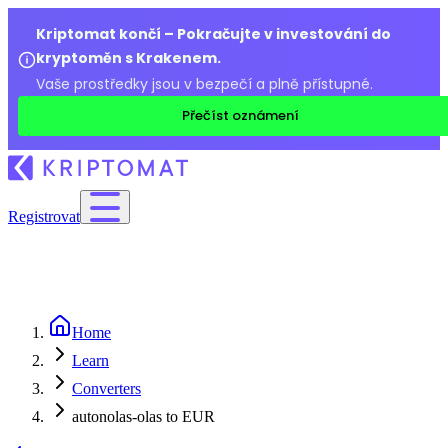
Kriptomat končí – Pokračujte v investování do
kryptoměn s Krakenem.
Vaše prostředky jsou v bezpečí a plně přístupné.
Přečíst oznámení
Registrovat
Home
Learn
Converters
autonolas-olas to EUR