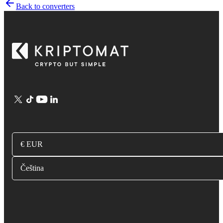
Back to converters
€ EUR
Čeština