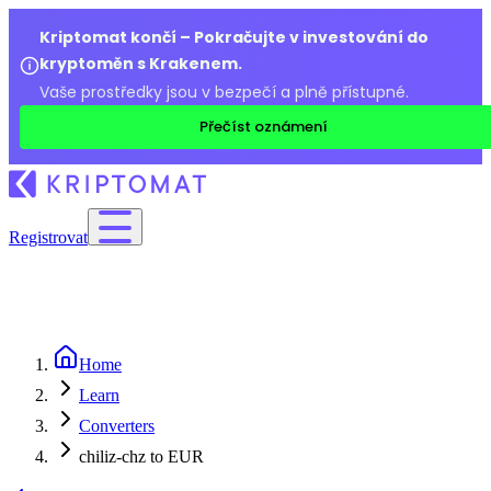
Kriptomat končí – Pokračujte v investování do
kryptoměn s Krakenem.
Vaše prostředky jsou v bezpečí a plně přístupné.
Přečíst oznámení
Registrovat
Home
Learn
Converters
chiliz-chz to EUR