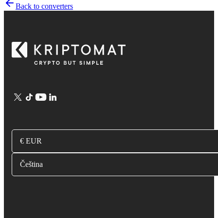
Back to converters
€ EUR
Čeština