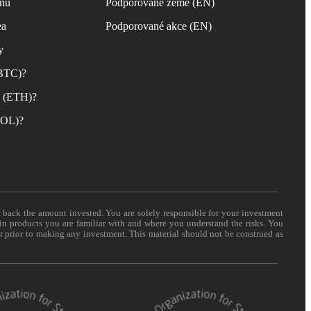
inu
Podporované země (EN)
ea
Podporované akce (EN)
y
(BTC)?
m (ETH)?
(SOL)?
t back the amount invested. You are solely responsible for your investment
 in products you are familiar with and where you understand the risks. You
er prior to making any investment. This material should not be construed as