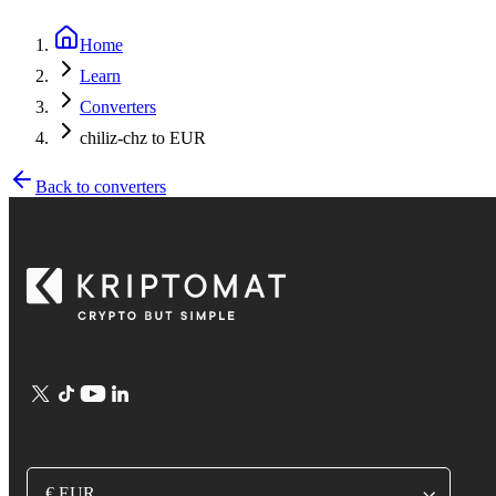
Home
Learn
Converters
chiliz-chz to EUR
Back to converters
€ EUR