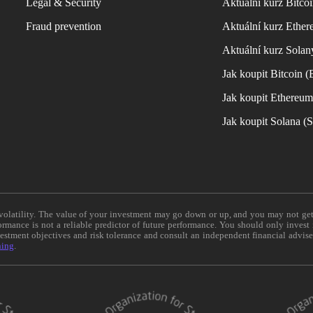
Legal & Security
Aktuální kurz Bitco
Fraud prevention
Aktuální kurz Ether
Aktuální kurz Solan
Jak koupit Bitcoin 
Jak koupit Ethereu
Jak koupit Solana 
e volatility. The value of your investment may go down or up, and you may not ge
formance is not a reliable predictor of future performance. You should only invest
vestment objectives and risk tolerance and consult an independent financial advis
ning
.