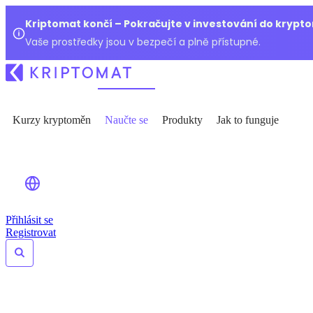
Kriptomat končí – Pokračujte v investování do kryp
Vaše prostředky jsou v bezpečí a plně přístupné.
Kurzy kryptoměn
Naučte se
Produkty
Jak to funguje
Přihlásit se
Registrovat