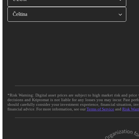
Čeština
*Risk Warning: Digital asset prices are subject to high market risk and pric
decisions and Kriptomat is not liable for any losses you may incur. Past per
should carefully consider your investment experience, financial situation, in
financial advice. For more information, see our
Terms of Service
and
Risk War