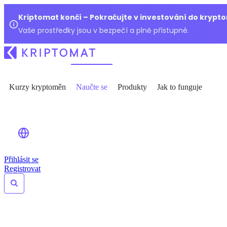
Kriptomat končí – Pokračujte v investování do kryp
Vaše prostředky jsou v bezpečí a plně přístupné.
Kurzy kryptoměn
Naučte se
Produkty
Jak to funguje
Přihlásit se
Registrovat