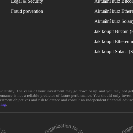
Legal & Security
Aktuální kurz Bitco
Fraud prevention
Aktuální kurz Ether
Aktuální kurz Solan
Jak koupit Bitcoin 
Jak koupit Ethereu
Jak koupit Solana 
e volatility. The value of your investment may go down or up, and you may not ge
formance is not a reliable predictor of future performance. You should only invest
vestment objectives and risk tolerance and consult an independent financial advis
ning
.