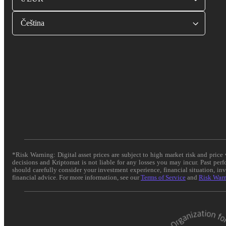
Čeština
*Risk Warning: Digital asset prices are subject to high market risk and pric
decisions and Kriptomat is not liable for any losses you may incur. Past per
should carefully consider your investment experience, financial situation, in
financial advice. For more information, see our
Terms of Service
and
Risk War