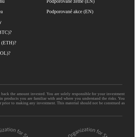
inu
Podporované země (EN)
ea
Podporované akce (EN)
y
(BTC)?
m (ETH)?
(SOL)?
t back the amount invested. You are solely responsible for your investment
 in products you are familiar with and where you understand the risks. You
er prior to making any investment. This material should not be construed as