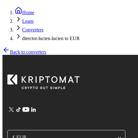
Home
Learn
Converters
director-lucien-lucien to EUR
Back to converters
€ EUR