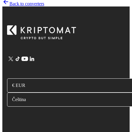
Back to converters
€ EUR
Čeština