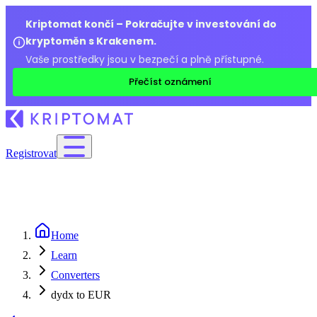
Kriptomat končí – Pokračujte v investování do
kryptoměn s Krakenem.
Vaše prostředky jsou v bezpečí a plně přístupné.
Přečíst oznámení
Registrovat
Home
Learn
Converters
dydx to EUR