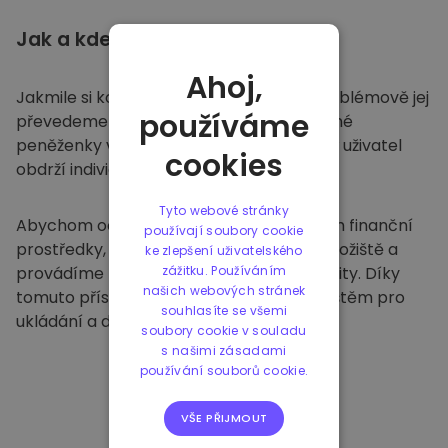
Jak a kde
ukládat
Ahoj,
Jakmile si koupíte na
Kriptomatu
, bezproblémově jej
používáme
převedeme do vaší vyhrazené a bezpečné
peněženky v rámci naší platformy. Každý uživatel
cookies
obdrží individuální peněženku.
Tyto webové stránky
Abychom ochránili naše zákazníky a jejich finanční
používají soubory cookie
prostředky, nabízíme bezpečné offline úložiště a
ke zlepšení uživatelského
provádíme pravidelné bezpečnostní audity. Díky
zážitku. Používáním
našich webových stránek
tomuto přístupu je naše platforma útočištěm pro
souhlasíte se všemi
ukládání a dalších kryptoměn.
soubory cookie v souladu
s našimi zásadami
používání souborů cookie.
VŠE PŘIJMOUT