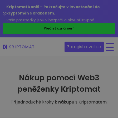
Kriptomat končí – Pokračujte v investování do
kryptoměn s Krakenem.
Vaše prostředky jsou v bezpečí a plně přístupné.
Přečíst oznámení
Zaregistrovat se
Nákup pomocí Web3
peněženky Kriptomat
Tři jednoduché kroky k
nákupu
s Kriptomatem: