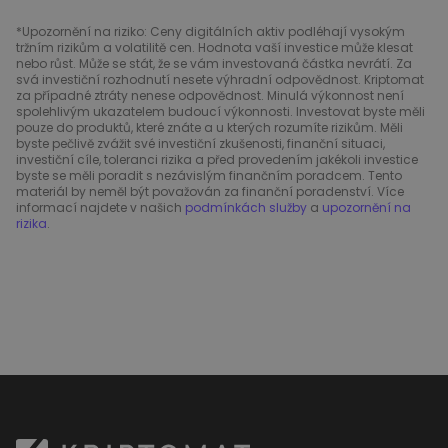
*Upozornění na riziko: Ceny digitálních aktiv podléhají vysokým
tržním rizikům a volatilitě cen. Hodnota vaší investice může klesat
nebo růst. Může se stát, že se vám investovaná částka nevrátí. Za
svá investiční rozhodnutí nesete výhradní odpovědnost. Kriptomat
za případné ztráty nenese odpovědnost. Minulá výkonnost není
spolehlivým ukazatelem budoucí výkonnosti. Investovat byste měli
pouze do produktů, které znáte a u kterých rozumíte rizikům. Měli
byste pečlivě zvážit své investiční zkušenosti, finanční situaci,
investiční cíle, toleranci rizika a před provedením jakékoli investice
byste se měli poradit s nezávislým finančním poradcem. Tento
materiál by neměl být považován za finanční poradenství. Více
informací najdete v našich
podmínkách služby
a
upozornění na
rizika
.