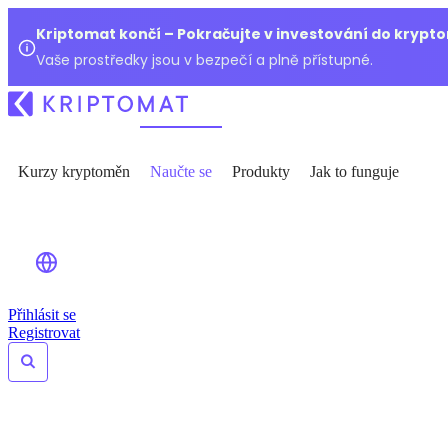
Kriptomat končí – Pokračujte v investování do kryp
Vaše prostředky jsou v bezpečí a plně přístupné.
Kurzy kryptoměn
Naučte se
Produkty
Jak to funguje
Přihlásit se
Registrovat