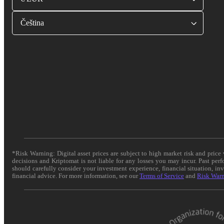
Čeština
*Risk Warning: Digital asset prices are subject to high market risk and pric
decisions and Kriptomat is not liable for any losses you may incur. Past per
should carefully consider your investment experience, financial situation, in
financial advice. For more information, see our
Terms of Service
and
Risk War