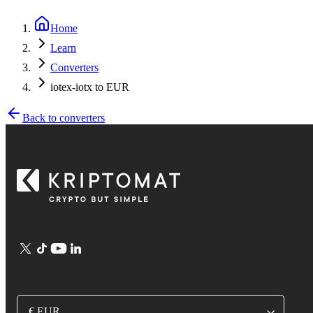
Home
Learn
Converters
iotex-iotx to EUR
Back to converters
€ EUR