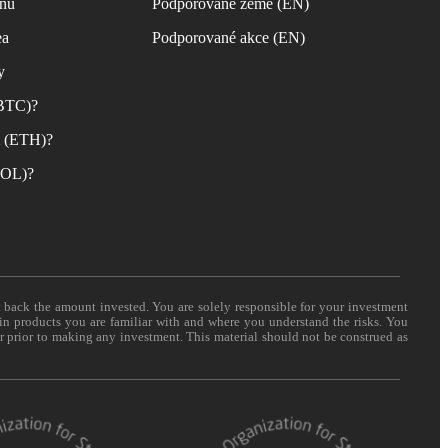
inu
Podporované země (EN)
ea
Podporované akce (EN)
y
(BTC)?
m (ETH)?
(SOL)?
t back the amount invested. You are solely responsible for your investment
 in products you are familiar with and where you understand the risks. You
er prior to making any investment. This material should not be construed as