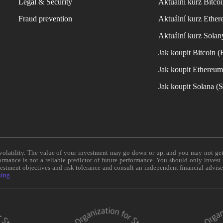
Legal & Security
Aktuální kurz Bitco
Fraud prevention
Aktuální kurz Ether
Aktuální kurz Solan
Jak koupit Bitcoin 
Jak koupit Ethereu
Jak koupit Solana 
e volatility. The value of your investment may go down or up, and you may not ge
formance is not a reliable predictor of future performance. You should only invest
vestment objectives and risk tolerance and consult an independent financial advis
ning
.