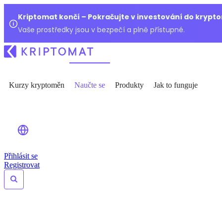
Kriptomat končí – Pokračujte v investování do kryp
Vaše prostředky jsou v bezpečí a plně přístupné.
Kurzy kryptoměn
Naučte se
Produkty
Jak to funguje
Přihlásit se
Registrovat