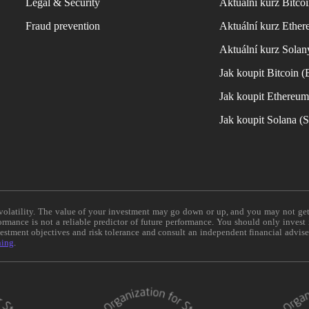
Legal & Security
Aktuální kurz Bitco
Fraud prevention
Aktuální kurz Ether
Aktuální kurz Solan
Jak koupit Bitcoin 
Jak koupit Ethereu
Jak koupit Solana 
e volatility. The value of your investment may go down or up, and you may not ge
formance is not a reliable predictor of future performance. You should only invest
vestment objectives and risk tolerance and consult an independent financial advis
ning
.