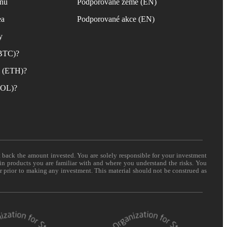
inu
Podporované země (EN)
ea
Podporované akce (EN)
y
(BTC)?
m (ETH)?
(SOL)?
t back the amount invested. You are solely responsible for your investment
 in products you are familiar with and where you understand the risks. You
er prior to making any investment. This material should not be construed as