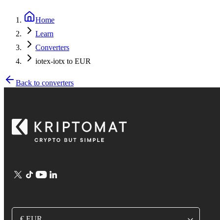
Home
Learn
Converters
iotex-iotx to EUR
Back to converters
€ EUR