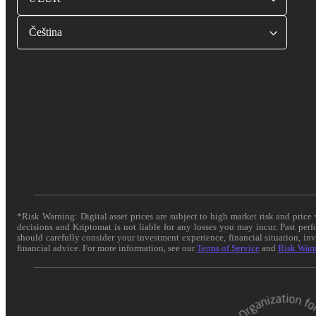
Čeština
*Risk Warning: Digital asset prices are subject to high market risk and pric
decisions and Kriptomat is not liable for any losses you may incur. Past per
should carefully consider your investment experience, financial situation, in
financial advice. For more information, see our
Terms of Service
and
Risk War