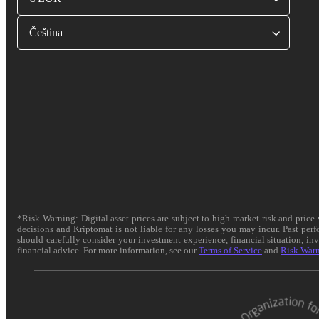
Čeština
*Risk Warning: Digital asset prices are subject to high market risk and pric
decisions and Kriptomat is not liable for any losses you may incur. Past per
should carefully consider your investment experience, financial situation, in
financial advice. For more information, see our
Terms of Service
and
Risk War