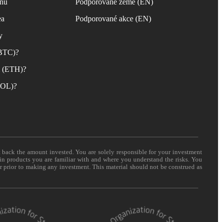
inu
Podporované země (EN)
ea
Podporované akce (EN)
y
(BTC)?
m (ETH)?
(SOL)?
t back the amount invested. You are solely responsible for your investment
 in products you are familiar with and where you understand the risks. You
er prior to making any investment. This material should not be construed as