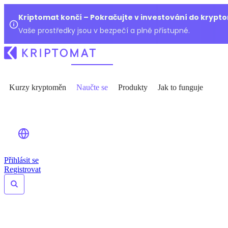
Kriptomat končí – Pokračujte v investování do kryp
Vaše prostředky jsou v bezpečí a plně přístupné.
Kurzy kryptoměn
Naučte se
Produkty
Jak to funguje
Přihlásit se
Registrovat