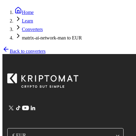
Home
Learn
Converters
matrix-ai-network-man to EUR
Back to converters
€ EUR