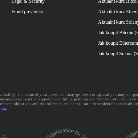
Legal & Security
Aktuální kurz Bitco
Fraud prevention
Aktuální kurz Ether
Aktuální kurz Solan
Jak koupit Bitcoin 
Jak koupit Ethereu
Jak koupit Solana 
e volatility. The value of your investment may go down or up, and you may not ge
formance is not a reliable predictor of future performance. You should only invest
vestment objectives and risk tolerance and consult an independent financial advis
ning
.