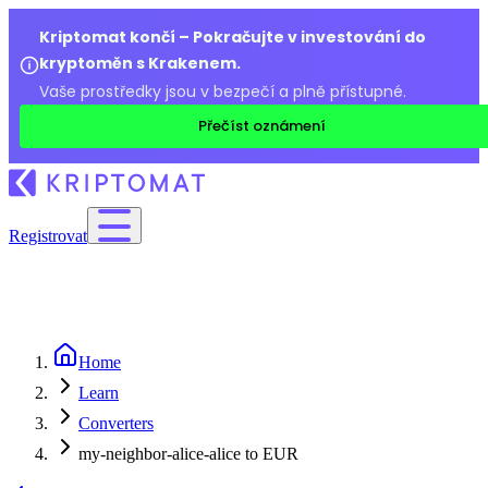
Kriptomat končí – Pokračujte v investování do
kryptoměn s Krakenem.
Vaše prostředky jsou v bezpečí a plně přístupné.
Přečíst oznámení
Registrovat
Home
Learn
Converters
my-neighbor-alice-alice to EUR