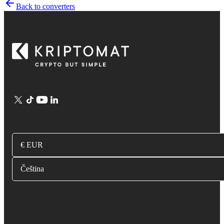
Back to converters
€ EUR
Čeština