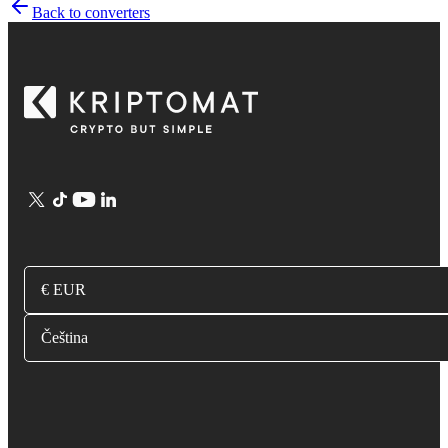
Back to converters
€ EUR
Čeština