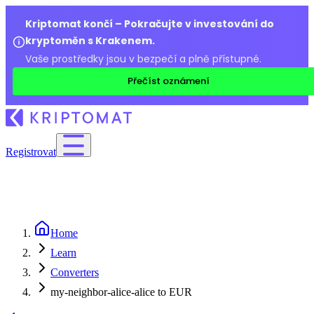
Kriptomat končí – Pokračujte v investování do
kryptoměn s Krakenem.
Vaše prostředky jsou v bezpečí a plně přístupné.
Přečíst oznámení
Registrovat
Home
Learn
Converters
my-neighbor-alice-alice to EUR