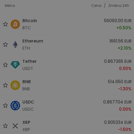
/
Měna
Cena
Změna 24h
Bitcoin
56093.00 EUR
BTC
+0.50%
Ethereum
1661.56 EUR
ETH
+2.10%
Tether
0.867365 EUR
USDT
0.00%
BNB
514.650 EUR
BNB
-1.30%
USDC
0.867704 EUR
USDC
0.00%
XRP
0.905334 EUR
XRP
-1.50%