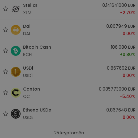
Stellar
0.141641000 EUR
XLM
-2.70%
Dai
0.867949 EUR
DAI
0.00%
Bitcoin Cash
186.080 EUR
BCH
+0.80%
USD1
0.867692 EUR
USD1
0.00%
Canton
0.085773000 EUR
CC
-5.40%
Ethena USDe
0.867648 EUR
USDE
0.00%
25
kryptoměn