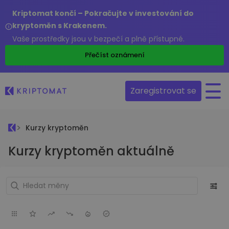
Kriptomat končí – Pokračujte v investování do
kryptoměn s Krakenem.
Vaše prostředky jsou v bezpečí a plně přístupné.
Přečíst oznámení
Zaregistrovat se
Kurzy kryptoměn
Kurzy kryptoměn aktuálně