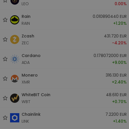
LEO
0.00%
Rain
0.010890440 EUR
RAIN
+1.20%
Zcash
431.720 EUR
ZEC
-4.20%
Cardano
0.178072000 EUR
ADA
+9.00%
Monero
316.130 EUR
XMR
+2.40%
WhiteBIT Coin
48.610 EUR
WBT
+0.70%
Chainlink
7.2200 EUR
LINK
+1.40%