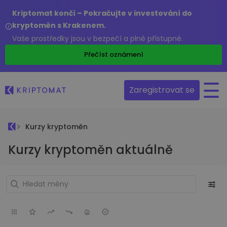
Kriptomat končí – Pokračujte v investování do
kryptoměn s Krakenem.
Vaše prostředky jsou v bezpečí a plně přístupné.
Přečíst oznámení
Zaregistrovat se
Kurzy kryptoměn
Kurzy kryptoměn aktuálně