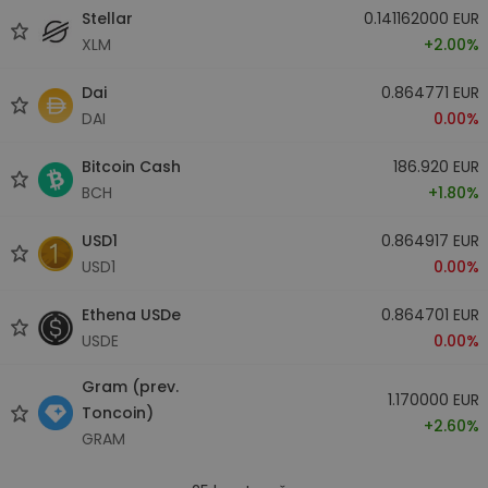
Stellar
0.141162000 EUR
XLM
+2.00%
Dai
0.864771 EUR
DAI
0.00%
Bitcoin Cash
186.920 EUR
BCH
+1.80%
USD1
0.864917 EUR
USD1
0.00%
Ethena USDe
0.864701 EUR
USDE
0.00%
Gram (prev.
1.170000 EUR
Toncoin)
+2.60%
GRAM