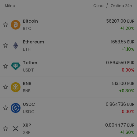
/
Měna
Cena
Změna 24h
Bitcoin
56207.00 EUR
BTC
+1.20%
Ethereum
1658.55 EUR
ETH
+1.10%
Tether
0.864550 EUR
USDT
0.00%
BNB
513.100 EUR
BNB
+0.30%
USDC
0.864736 EUR
USDC
0.00%
XRP
0.894477 EUR
XRP
+1.60%