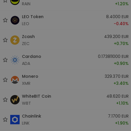
RAIN
+1.20%
LEO Token
8.4000 EUR
LEO
-0.40%
Zcash
439.200 EUR
ZEC
+0.70%
Cardano
0.173811000 EUR
ADA
+0.90%
Monero
329.370 EUR
XMR
+3.40%
WhiteBIT Coin
48.620 EUR
WBT
+1.10%
Chainlink
7.1700 EUR
LINK
+1.90%