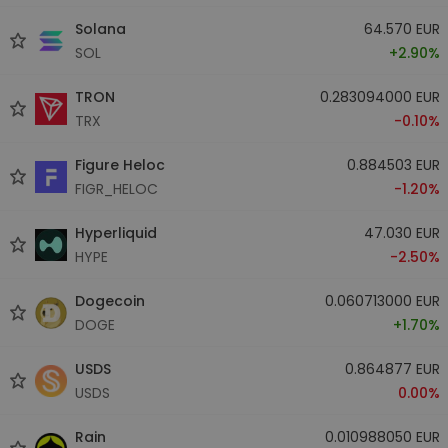
Solana
64.570 EUR
SOL
+2.90%
TRON
0.283094000 EUR
TRX
-0.10%
Figure Heloc
0.884503 EUR
FIGR_HELOC
-1.20%
Hyperliquid
47.030 EUR
HYPE
-2.50%
Dogecoin
0.060713000 EUR
DOGE
+1.70%
USDS
0.864877 EUR
USDS
0.00%
Rain
0.010988050 EUR