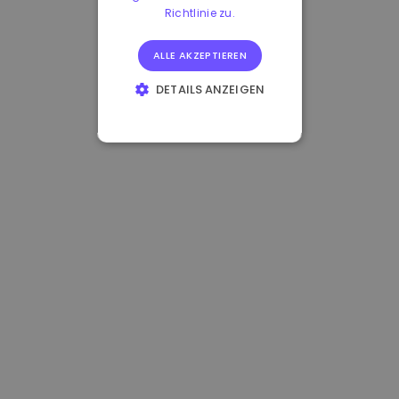
Richtlinie zu.
ALLE AKZEPTIEREN
DETAILS ANZEIGEN
UNBEDINGT
ERFORDERLICH
PERFORMANCE
TARGETING
FUNKTIONALITÄT