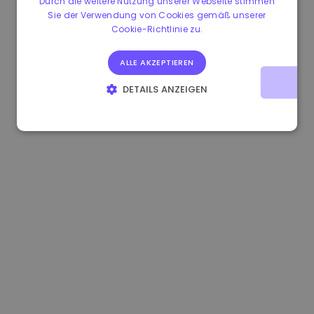
Durch die weitere Nutzung unserer Webseite stimmen
Sie der Verwendung von Cookies gemäß unserer
1.190000 €
-2.10%
3.3B €
Cookie-Richtlinie zu.
ALLE AKZEPTIEREN
DETAILS ANZEIGEN
UNBEDINGT ERFORDERLICH
PERFORMANCE
TARGETING
FUNKTIONALITÄT