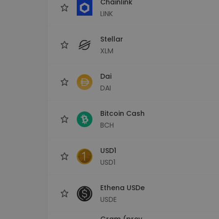
Chainlink
LINK
Stellar
XLM
Dai
DAI
Bitcoin Cash
BCH
USD1
USD1
Ethena USDe
USDE
Gram (prev.