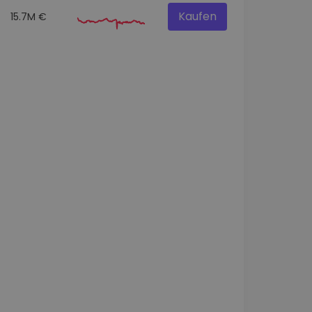
Kaufen
15.7M €