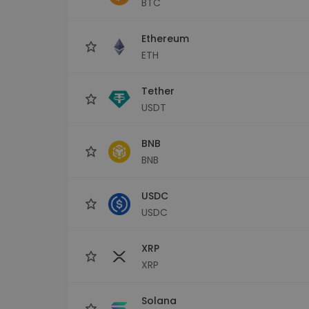
BTC
Investitions-Explorer
Finde deine Krypto-Strategie
Ethereum
ETH
Tether
USDT
BNB
BNB
USDC
USDC
XRP
XRP
Solana