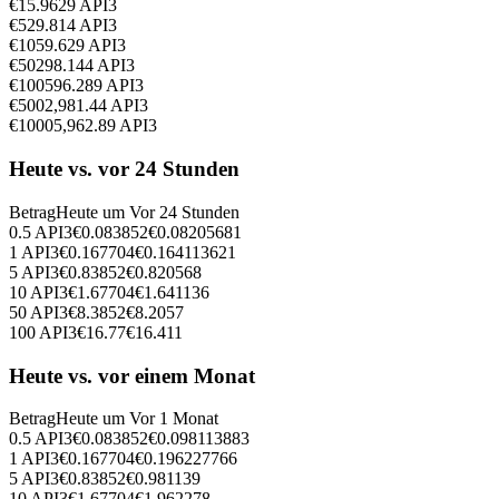
€
1
5.9629
API3
€
5
29.814
API3
€
10
59.629
API3
€
50
298.144
API3
€
100
596.289
API3
€
500
2,981.44
API3
€
1000
5,962.89
API3
Heute vs. vor 24 Stunden
Betrag
Heute um
Vor 24 Stunden
0.5
API3
€
0.083852
€
0.08205681
1
API3
€
0.167704
€
0.164113621
5
API3
€
0.83852
€
0.820568
10
API3
€
1.67704
€
1.641136
50
API3
€
8.3852
€
8.2057
100
API3
€
16.77
€
16.411
Heute vs. vor einem Monat
Betrag
Heute um
Vor 1 Monat
0.5
API3
€
0.083852
€
0.098113883
1
API3
€
0.167704
€
0.196227766
5
API3
€
0.83852
€
0.981139
10
API3
€
1.67704
€
1.962278