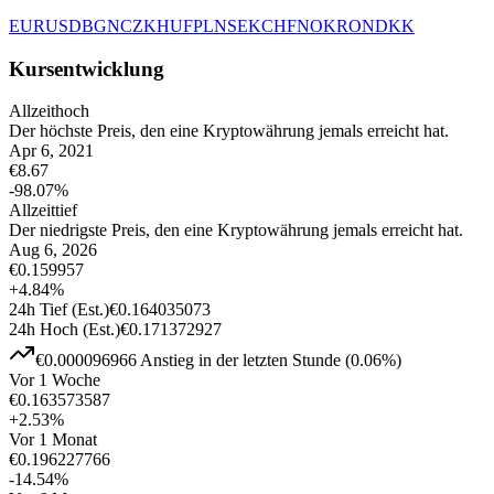
EUR
USD
BGN
CZK
HUF
PLN
SEK
CHF
NOK
RON
DKK
Kursentwicklung
Allzeithoch
Der höchste Preis, den eine Kryptowährung jemals erreicht hat.
Apr 6, 2021
€
8.67
-98.07
%
Allzeittief
Der niedrigste Preis, den eine Kryptowährung jemals erreicht hat.
Aug 6, 2026
€
0.159957
+
4.84
%
24h Tief
(Est.)
€
0.164035073
24h Hoch
(Est.)
€
0.171372927
€
0.000096966
Anstieg
in der letzten Stunde
(
0.06
%)
Vor 1 Woche
€
0.163573587
+
2.53
%
Vor 1 Monat
€
0.196227766
-14.54
%