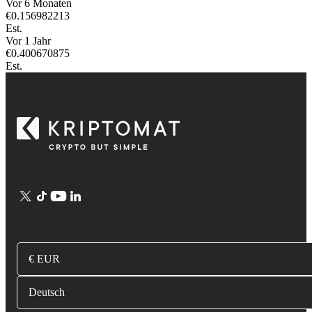
Vor 6 Monaten
€
0.156982213
Est.
Vor 1 Jahr
€
0.400670875
Est.
€ EUR
Deutsch