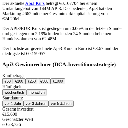
Der aktuelle
Api3-Kurs
beträgt €0.167704 bei einem
Umlaufangebot von 144M API3. Das bedeutet, Api3 hat den
Marktrang #662 mit einer Gesamtmarktkapitalisierung von
€24.20M.
Der API3/EUR-Kurs ist
gestiegen um 0.06%
in der letzten Stunde
und
gestiegen um 2.19%
in den letzten 24 Stunden bei einem
Handelsvolumen von €2.48M.
Der höchste aufgezeichnete Api3-Kurs in Euro ist €8.67 und der
niedrigste ist €0.159957.
Api3 Gewinnrechner (DCA-Investitionsstrategie)
Kaufbetrag:
€
50
€
100
€
250
€
500
€
1000
Häufigkeit:
wöchentlich
monatlich
Startdatum:
vor 1 Jahr
vor 3 Jahren
vor 5 Jahren
Gesamt investiert
€
15,600
Geschätzter Wert
≈
€
23,726