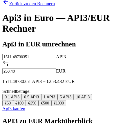
Zurück zu den Rechnern
Api3 in Euro — API3/EUR
Rechner
Api3 in EUR umrechnen
API3
EUR
1511.48730351
API3
=
€
253.482
EUR
Schnellbeträge:
0.1
API3
0.5
API3
1
API3
5
API3
10
API3
€
50
€
100
€
250
€
500
€
1000
Api3 kaufen
API3 zu EUR Marktüberblick