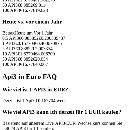
50
API3
€
8.3852
€
9.8114
100
API3
€
16.77
€
19.623
Heute vs. vor einem Jahr
Betrag
Heute um
Vor 1 Jahr
0.5
API3
€
0.083852
€
0.200335437
1
API3
€
0.167704
€
0.400670875
5
API3
€
0.83852
€
2.003354
10
API3
€
1.67704
€
4.006709
50
API3
€
8.3852
€
20.034
100
API3
€
16.77
€
40.067
Api3 in Euro FAQ
Wie viel ist 1 API3 in EUR?
Derzeit ist 1 Api3 €0.167704 wert.
Wie viel API3 kann ich derzeit für 1 EUR kaufen?
Basierend auf unserem Live-API3/EUR-Wechselkurs können Sie
5.9629 API3 für 1 € kaufen.