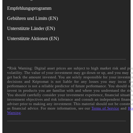
Empfehlungsprogramm
Gebühren und Limits (EN)
Unterstützte Länder (EN)
Unterstützte Aktionen (EN)
*Risk Warning: Digital asset prices are subject to high market risk and pri
volatility. The value of your investment may go down or up, and you may n
get back the amount invested. You are solely responsible for your investme
decisions and Kriptomat is not liable for any losses you may incur. Pa
performance is not a reliable predictor of future performance. You should on
invest in products you are familiar with and where you understand the risk
You should carefully consider your investment experience, financial situatio
investment objectives and risk tolerance and consult an independent financi
adviser prior to making any investment. This material should not be constru
as financial advice. For more information, see our
Terms of Service
and
Ri
Warning
.