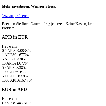
Mehr investieren. Weniger Stress.
Jetzt ausprobieren
Beenden Sie Ihren Dauerauftrag jederzeit. Keine Kosten, kein
Problem.
API3 in EUR
Heute um
0.5
API3
€
0.083852
1
API3
€
0.167704
5
API3
€
0.83852
10
API3
€
1.67704
50
API3
€
8.3852
100
API3
€
16.77
500
API3
€
83.852
1000
API3
€
167.704
EUR in API3
Heute um
€
0.5
2.981443
API3