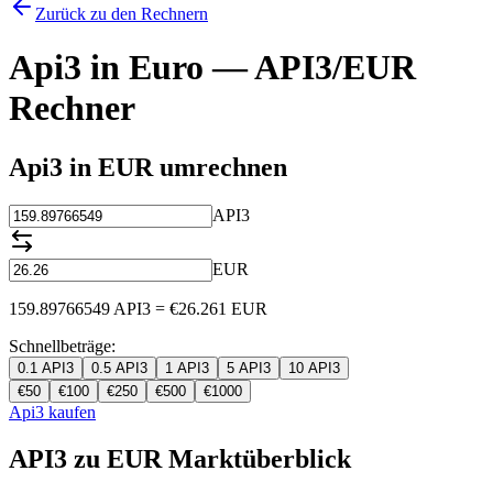
Zurück zu den Rechnern
Api3 in Euro — API3/EUR
Rechner
Api3 in EUR umrechnen
API3
EUR
159.89766549
API3
=
€
26.261
EUR
Schnellbeträge:
0.1
API3
0.5
API3
1
API3
5
API3
10
API3
€
50
€
100
€
250
€
500
€
1000
Api3 kaufen
API3 zu EUR Marktüberblick