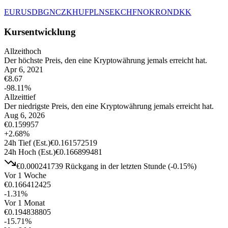
EUR
USD
BGN
CZK
HUF
PLN
SEK
CHF
NOK
RON
DKK
Kursentwicklung
Allzeithoch
Der höchste Preis, den eine Kryptowährung jemals erreicht hat.
Apr 6, 2021
€
8.67
-98.11
%
Allzeittief
Der niedrigste Preis, den eine Kryptowährung jemals erreicht hat.
Aug 6, 2026
€
0.159957
+
2.68
%
24h Tief
(Est.)
€
0.161572519
24h Hoch
(Est.)
€
0.166899481
€
0.000241739
Rückgang
in der letzten Stunde
(
-0.15
%)
Vor 1 Woche
€
0.166412425
-1.31
%
Vor 1 Monat
€
0.194838805
-15.71
%