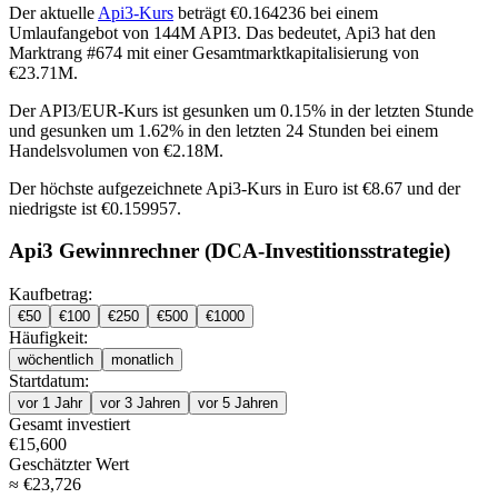
Der aktuelle
Api3-Kurs
beträgt €0.164236 bei einem
Umlaufangebot von 144M API3. Das bedeutet, Api3 hat den
Marktrang #674 mit einer Gesamtmarktkapitalisierung von
€23.71M.
Der API3/EUR-Kurs ist
gesunken um 0.15%
in der letzten Stunde
und
gesunken um 1.62%
in den letzten 24 Stunden bei einem
Handelsvolumen von €2.18M.
Der höchste aufgezeichnete Api3-Kurs in Euro ist €8.67 und der
niedrigste ist €0.159957.
Api3 Gewinnrechner (DCA-Investitionsstrategie)
Kaufbetrag:
€
50
€
100
€
250
€
500
€
1000
Häufigkeit:
wöchentlich
monatlich
Startdatum:
vor 1 Jahr
vor 3 Jahren
vor 5 Jahren
Gesamt investiert
€
15,600
Geschätzter Wert
≈
€
23,726