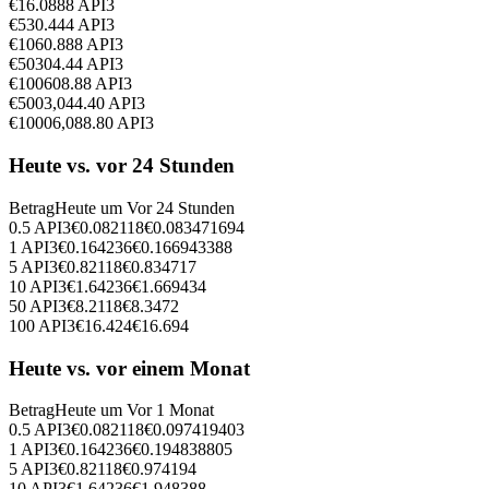
€
1
6.0888
API3
€
5
30.444
API3
€
10
60.888
API3
€
50
304.44
API3
€
100
608.88
API3
€
500
3,044.40
API3
€
1000
6,088.80
API3
Heute vs. vor 24 Stunden
Betrag
Heute um
Vor 24 Stunden
0.5
API3
€
0.082118
€
0.083471694
1
API3
€
0.164236
€
0.166943388
5
API3
€
0.82118
€
0.834717
10
API3
€
1.64236
€
1.669434
50
API3
€
8.2118
€
8.3472
100
API3
€
16.424
€
16.694
Heute vs. vor einem Monat
Betrag
Heute um
Vor 1 Monat
0.5
API3
€
0.082118
€
0.097419403
1
API3
€
0.164236
€
0.194838805
5
API3
€
0.82118
€
0.974194
10
API3
€
1.64236
€
1.948388