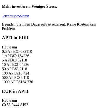
Mehr investieren. Weniger Stress.
Jetzt ausprobieren
Beenden Sie Ihren Dauerauftrag jederzeit. Keine Kosten, kein
Problem.
API3 in EUR
Heute um
0.5
API3
€
0.082118
1
API3
€
0.164236
5
API3
€
0.82118
10
API3
€
1.64236
50
API3
€
8.2118
100
API3
€
16.424
500
API3
€
82.118
1000
API3
€
164.236
EUR in API3
Heute um
€
0.5
3.0444
API3