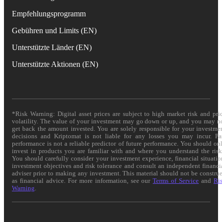
Empfehlungsprogramm
Gebühren und Limits (EN)
Unterstützte Länder (EN)
Unterstützte Aktionen (EN)
*Risk Warning: Digital asset prices are subject to high market risk and pri
volatility. The value of your investment may go down or up, and you may n
get back the amount invested. You are solely responsible for your investme
decisions and Kriptomat is not liable for any losses you may incur. Pa
performance is not a reliable predictor of future performance. You should on
invest in products you are familiar with and where you understand the risk
You should carefully consider your investment experience, financial situatio
investment objectives and risk tolerance and consult an independent financi
adviser prior to making any investment. This material should not be constru
as financial advice. For more information, see our
Terms of Service
and
Ri
Warning
.