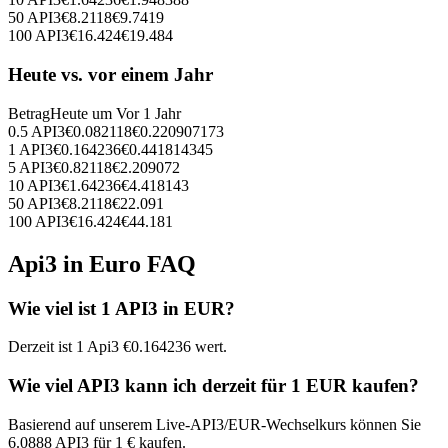
50
API3
€
8.2118
€
9.7419
100
API3
€
16.424
€
19.484
Heute vs. vor einem Jahr
Betrag
Heute um
Vor 1 Jahr
0.5
API3
€
0.082118
€
0.220907173
1
API3
€
0.164236
€
0.441814345
5
API3
€
0.82118
€
2.209072
10
API3
€
1.64236
€
4.418143
50
API3
€
8.2118
€
22.091
100
API3
€
16.424
€
44.181
Api3 in Euro FAQ
Wie viel ist 1 API3 in EUR?
Derzeit ist 1 Api3 €0.164236 wert.
Wie viel API3 kann ich derzeit für 1 EUR kaufen?
Basierend auf unserem Live-API3/EUR-Wechselkurs können Sie
6.0888 API3 für 1 € kaufen.