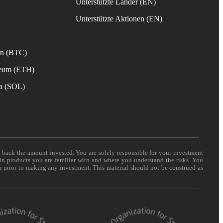
Unterstützte Länder (EN)
s
Unterstützte Aktionen (EN)
in (BTC)
reum (ETH)
na (SOL)
t back the amount invested. You are solely responsible for your investment
 in products you are familiar with and where you understand the risks. You
er prior to making any investment. This material should not be construed as