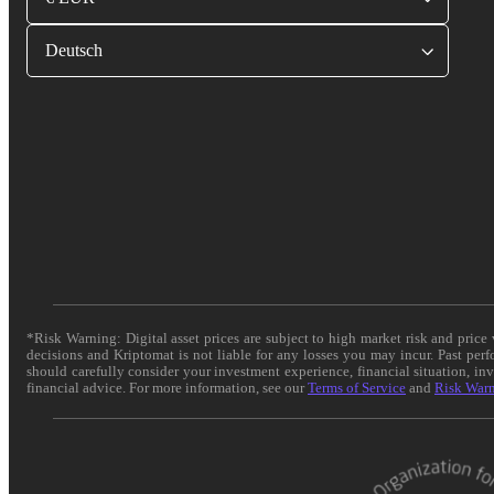
Deutsch
*Risk Warning: Digital asset prices are subject to high market risk and pric
decisions and Kriptomat is not liable for any losses you may incur. Past per
should carefully consider your investment experience, financial situation, in
financial advice. For more information, see our
Terms of Service
and
Risk War