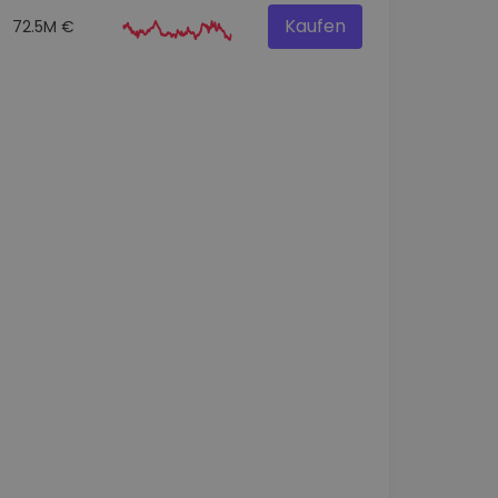
Kaufen
72.5M €