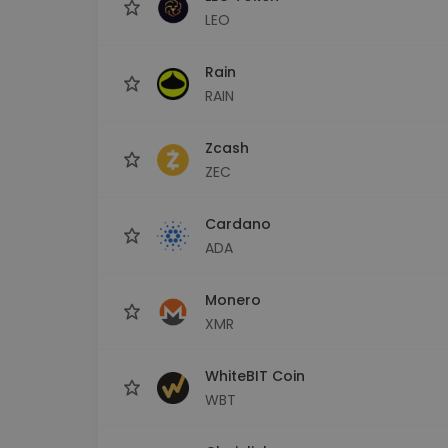
LEO
Rain
RAIN
Zcash
ZEC
Cardano
ADA
Monero
XMR
WhiteBIT Coin
WBT