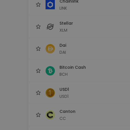
Chainlink
LINK
Stellar
XLM
Dai
DAI
Bitcoin Cash
BCH
USD1
USD1
Canton
CC