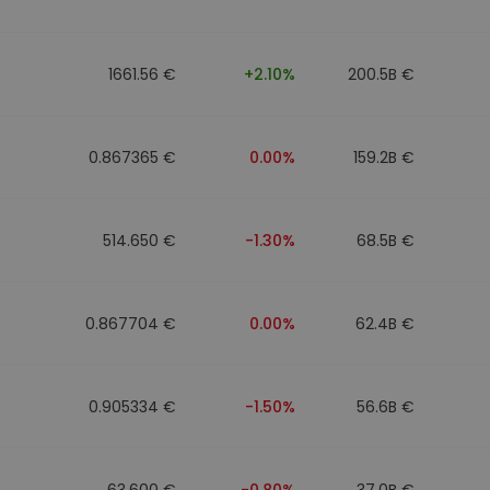
1661.56 €
+2.10%
200.5B €
0.867365 €
0.00%
159.2B €
514.650 €
-1.30%
68.5B €
0.867704 €
0.00%
62.4B €
0.905334 €
-1.50%
56.6B €
63.600 €
-0.80%
37.0B €