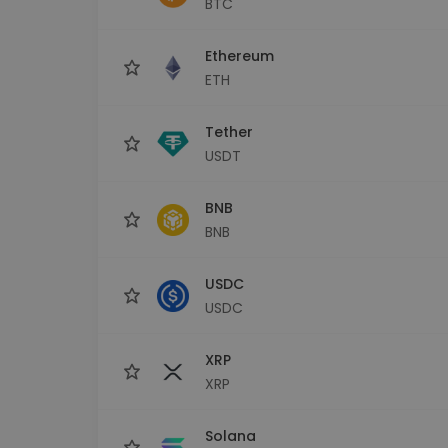
BTC
Investitions-Explorer
Finde deine Krypto-Strategie
Ethereum
ETH
Tether
USDT
BNB
BNB
USDC
USDC
XRP
XRP
Solana