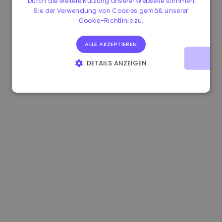
Durch die weitere Nutzung unserer Webseite stimmen
Sie der Verwendung von Cookies gemäß unserer
0.867648 €
0.00%
3.4B €
Cookie-Richtlinie zu.
ALLE AKZEPTIEREN
DETAILS ANZEIGEN
UNBEDINGT ERFORDERLICH
PERFORMANCE
TARGETING
FUNKTIONALITÄT