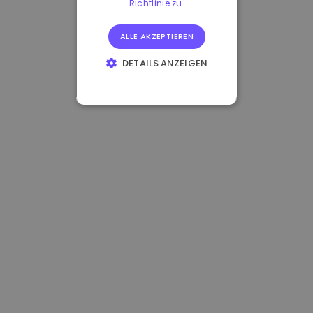
Richtlinie zu.
ALLE AKZEPTIEREN
DETAILS ANZEIGEN
UNBEDINGT
ERFORDERLICH
PERFORMANCE
TARGETING
FUNKTIONALITÄT