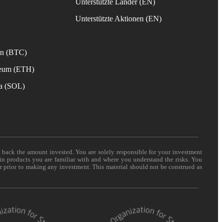
Unterstützte Länder (EN)
s
Unterstützte Aktionen (EN)
in (BTC)
reum (ETH)
na (SOL)
t back the amount invested. You are solely responsible for your investment
 in products you are familiar with and where you understand the risks. You
er prior to making any investment. This material should not be construed as