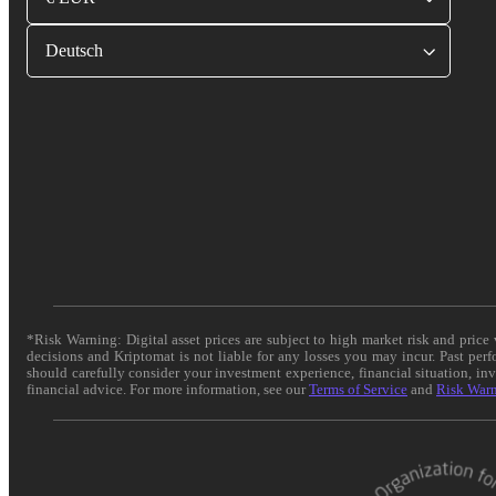
Deutsch
*Risk Warning: Digital asset prices are subject to high market risk and pric
decisions and Kriptomat is not liable for any losses you may incur. Past per
should carefully consider your investment experience, financial situation, in
financial advice. For more information, see our
Terms of Service
and
Risk War