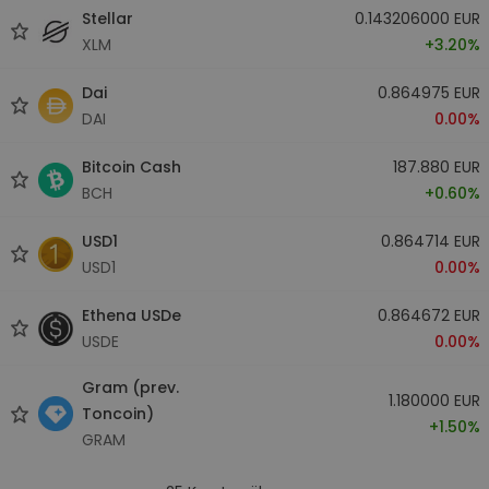
Stellar
0.143206000 EUR
XLM
+3.20%
Dai
0.864975 EUR
DAI
0.00%
Bitcoin Cash
187.880 EUR
BCH
+0.60%
USD1
0.864714 EUR
USD1
0.00%
Ethena USDe
0.864672 EUR
USDE
0.00%
Gram (prev.
1.180000 EUR
Toncoin)
+1.50%
GRAM