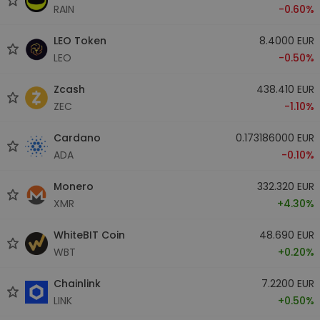
RAIN
-0.60%
LEO Token
8.4000 EUR
LEO
-0.50%
Zcash
438.410 EUR
ZEC
-1.10%
Cardano
0.173186000 EUR
ADA
-0.10%
Monero
332.320 EUR
XMR
+4.30%
WhiteBIT Coin
48.690 EUR
WBT
+0.20%
Chainlink
7.2200 EUR
LINK
+0.50%