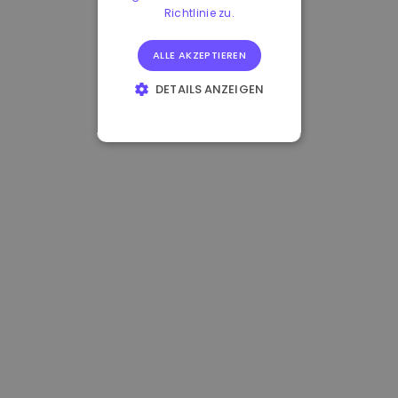
Richtlinie zu.
ALLE AKZEPTIEREN
DETAILS ANZEIGEN
UNBEDINGT
ERFORDERLICH
PERFORMANCE
TARGETING
FUNKTIONALITÄT