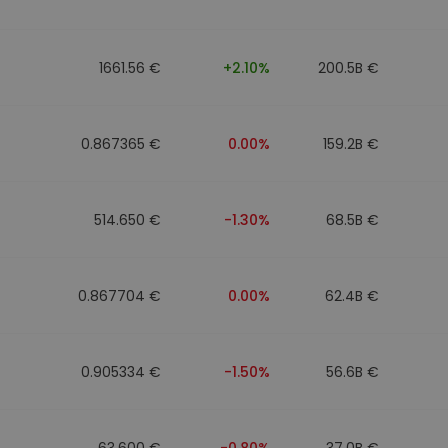
1661.56 €
+2.10%
200.5B €
0.867365 €
0.00%
159.2B €
514.650 €
-1.30%
68.5B €
0.867704 €
0.00%
62.4B €
0.905334 €
-1.50%
56.6B €
63.600 €
-0.80%
37.0B €