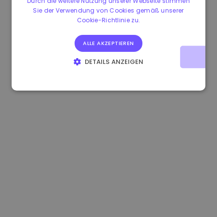
Durch die weitere Nutzung unserer Webseite stimmen
Sie der Verwendung von Cookies gemäß unserer
0.867648 €
0.00%
3.4B €
Cookie-Richtlinie zu.
ALLE AKZEPTIEREN
DETAILS ANZEIGEN
UNBEDINGT ERFORDERLICH
PERFORMANCE
TARGETING
FUNKTIONALITÄT