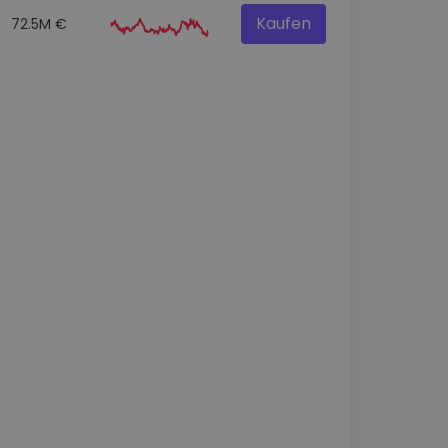
Kaufen
72.5M €