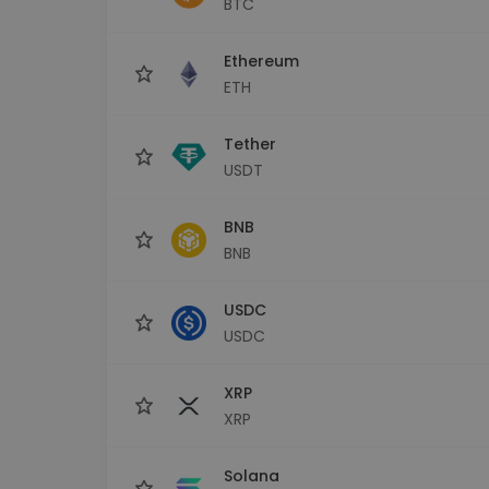
BTC
Investitions-Explorer
Finde deine Krypto-Strategie
Ethereum
ETH
Tether
USDT
BNB
BNB
USDC
USDC
XRP
XRP
Solana