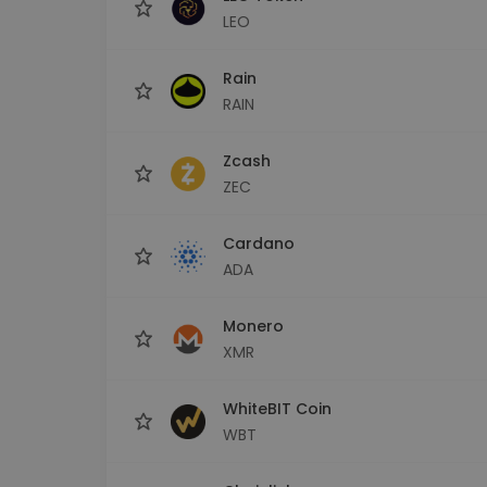
LEO
Rain
RAIN
Zcash
ZEC
Cardano
ADA
Monero
XMR
WhiteBIT Coin
WBT