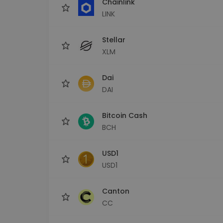
Chainlink
LINK
Stellar
XLM
Dai
DAI
Bitcoin Cash
BCH
USD1
USD1
Canton
CC