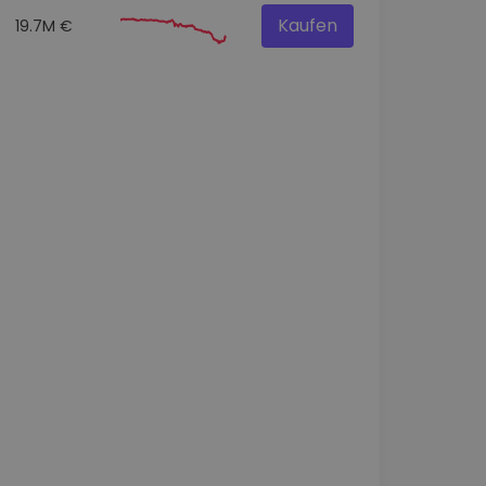
Kaufen
19.7M €