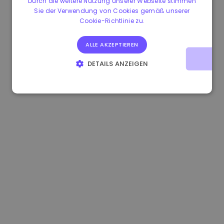
Durch die weitere Nutzung unserer Webseite stimmen
Sie der Verwendung von Cookies gemäß unserer
0.080659000 €
-4.80%
3.2B €
Cookie-Richtlinie zu.
ALLE AKZEPTIEREN
DETAILS ANZEIGEN
UNBEDINGT ERFORDERLICH
PERFORMANCE
TARGETING
FUNKTIONALITÄT