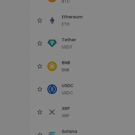
BTC
Investitions-Explorer
Finde deine Krypto-Strategie
Ethereum
ETH
Tether
USDT
BNB
BNB
USDC
USDC
XRP
XRP
Solana