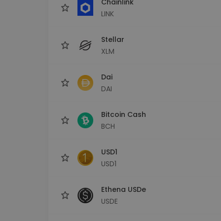
Chainlink
LINK
Stellar
XLM
Dai
DAI
Bitcoin Cash
BCH
USD1
USD1
Ethena USDe
USDE