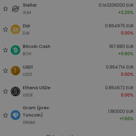
Stellar
0.143206000 EUR
XLM
+3.20%
Dai
0.864975 EUR
DAI
0.00%
Bitcoin Cash
187.880 EUR
BCH
+0.60%
USD1
0.864714 EUR
USD1
0.00%
Ethena USDe
0.864672 EUR
USDE
0.00%
Gram (prev.
1.180000 EUR
Toncoin)
+1.50%
GRAM