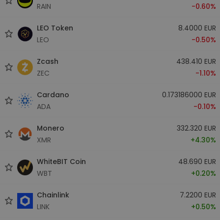
RAIN
-0.60%
LEO Token
8.4000 EUR
LEO
-0.50%
Zcash
438.410 EUR
ZEC
-1.10%
Cardano
0.173186000 EUR
ADA
-0.10%
Monero
332.320 EUR
XMR
+4.30%
WhiteBIT Coin
48.690 EUR
WBT
+0.20%
Chainlink
7.2200 EUR
LINK
+0.50%