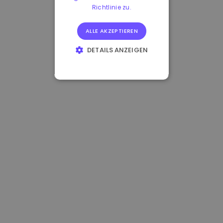
Richtlinie zu.
ALLE AKZEPTIEREN
DETAILS ANZEIGEN
UNBEDINGT
ERFORDERLICH
PERFORMANCE
TARGETING
FUNKTIONALITÄT