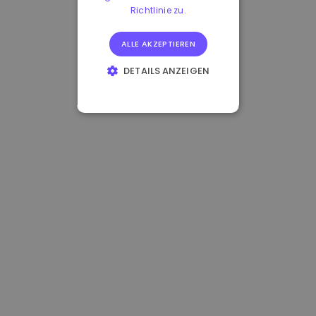
Richtlinie zu.
ALLE AKZEPTIEREN
DETAILS ANZEIGEN
UNBEDINGT
ERFORDERLICH
PERFORMANCE
TARGETING
FUNKTIONALITÄT