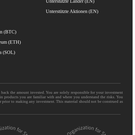
Unterstützte Länder (EN)
s
Unterstützte Aktionen (EN)
in (BTC)
reum (ETH)
na (SOL)
t back the amount invested. You are solely responsible for your investment
 in products you are familiar with and where you understand the risks. You
er prior to making any investment. This material should not be construed as