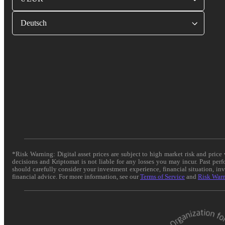
Deutsch
*Risk Warning: Digital asset prices are subject to high market risk and pric
decisions and Kriptomat is not liable for any losses you may incur. Past per
should carefully consider your investment experience, financial situation, in
financial advice. For more information, see our
Terms of Service
and
Risk War