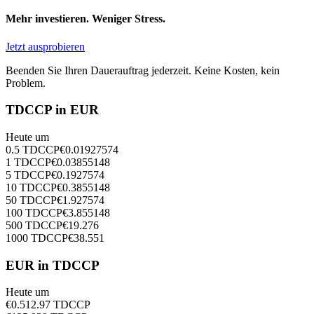
Mehr investieren. Weniger Stress.
Jetzt ausprobieren
Beenden Sie Ihren Dauerauftrag jederzeit. Keine Kosten, kein
Problem.
TDCCP in EUR
Heute um
0.5
TDCCP
€
0.01927574
1
TDCCP
€
0.03855148
5
TDCCP
€
0.1927574
10
TDCCP
€
0.3855148
50
TDCCP
€
1.927574
100
TDCCP
€
3.855148
500
TDCCP
€
19.276
1000
TDCCP
€
38.551
EUR in TDCCP
Heute um
€
0.5
12.97
TDCCP