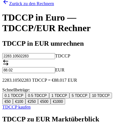
Zurück zu den Rechnern
TDCCP in Euro —
TDCCP/EUR Rechner
TDCCP in EUR umrechnen
TDCCP
EUR
2283.10502283
TDCCP
=
€
88.017
EUR
Schnellbeträge:
0.1
TDCCP
0.5
TDCCP
1
TDCCP
5
TDCCP
10
TDCCP
€
50
€
100
€
250
€
500
€
1000
TDCCP kaufen
TDCCP zu EUR Marktüberblick