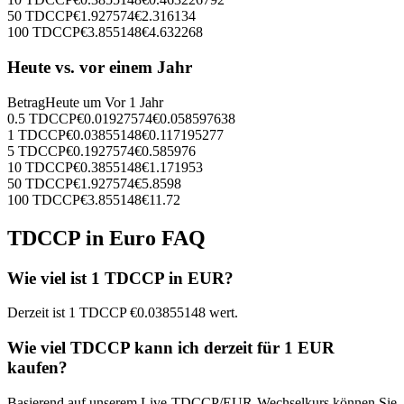
50
TDCCP
€
1.927574
€
2.316134
100
TDCCP
€
3.855148
€
4.632268
Heute vs. vor einem Jahr
Betrag
Heute um
Vor 1 Jahr
0.5
TDCCP
€
0.01927574
€
0.058597638
1
TDCCP
€
0.03855148
€
0.117195277
5
TDCCP
€
0.1927574
€
0.585976
10
TDCCP
€
0.3855148
€
1.171953
50
TDCCP
€
1.927574
€
5.8598
100
TDCCP
€
3.855148
€
11.72
TDCCP in Euro FAQ
Wie viel ist 1 TDCCP in EUR?
Derzeit ist 1 TDCCP €0.03855148 wert.
Wie viel TDCCP kann ich derzeit für 1 EUR
kaufen?
Basierend auf unserem Live-TDCCP/EUR-Wechselkurs können Sie