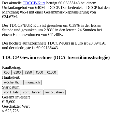
Der aktuelle
TDCCP-Kurs
beträgt €0.03855148 bei einem
Umlaufangebot von 640M TDCCP. Das bedeutet, TDCCP hat den
Marktrang #654 mit einer Gesamtmarktkapitalisierung von
€24.67M.
Der TDCCP/EUR-Kurs ist
gesunken um 0.39%
in der letzten
Stunde und
gesunken um 2.83%
in den letzten 24 Stunden bei
einem Handelsvolumen von €11.48K.
Der höchste aufgezeichnete TDCCP-Kurs in Euro ist €0.394191
und der niedrigste ist €0.02186443.
TDCCP Gewinnrechner (DCA-Investitionsstrategie)
Kaufbetrag:
€
50
€
100
€
250
€
500
€
1000
Häufigkeit:
wöchentlich
monatlich
Startdatum:
vor 1 Jahr
vor 3 Jahren
vor 5 Jahren
Gesamt investiert
€
15,600
Geschätzter Wert
≈
€
23,726