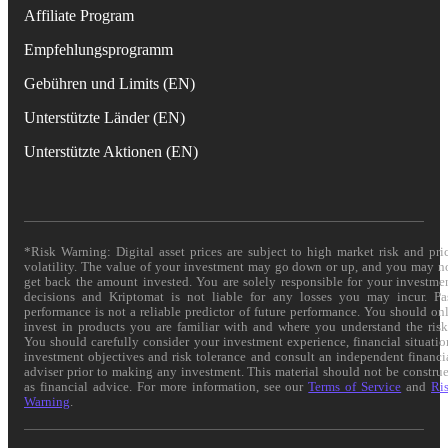
Affiliate Program
Empfehlungsprogramm
Gebühren und Limits (EN)
Unterstützte Länder (EN)
Unterstützte Aktionen (EN)
*Risk Warning: Digital asset prices are subject to high market risk and pri
volatility. The value of your investment may go down or up, and you may n
get back the amount invested. You are solely responsible for your investme
decisions and Kriptomat is not liable for any losses you may incur. Pa
performance is not a reliable predictor of future performance. You should on
invest in products you are familiar with and where you understand the risk
You should carefully consider your investment experience, financial situatio
investment objectives and risk tolerance and consult an independent financi
adviser prior to making any investment. This material should not be constru
as financial advice. For more information, see our
Terms of Service
and
Ri
Warning
.