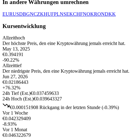
In andere Währungen umrechnen
EUR
USD
BGN
CZK
HUF
PLN
SEK
CHF
NOK
RON
DKK
Kursentwicklung
Allzeithoch
Der höchste Preis, den eine Kryptowährung jemals erreicht hat.
May 13, 2025
€
0.394191
-90.22
%
Allzeittief
Der niedrigste Preis, den eine Kryptowährung jemals erreicht hat.
Jun 27, 2026
€
0.02186443
+
76.32
%
24h Tief
(Est.)
€
0.037459633
24h Hoch
(Est.)
€
0.039643327
€
0.000151908
Rückgang
in der letzten Stunde
(
-0.39
%)
Vor 1 Woche
€
0.042329409
-8.93
%
Vor 1 Monat
€
0.046322679