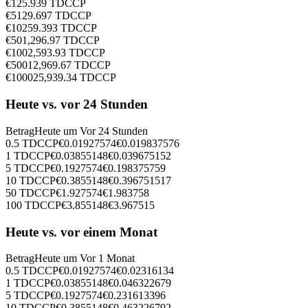
€
1
25.939
TDCCP
€
5
129.697
TDCCP
€
10
259.393
TDCCP
€
50
1,296.97
TDCCP
€
100
2,593.93
TDCCP
€
500
12,969.67
TDCCP
€
1000
25,939.34
TDCCP
Heute vs. vor 24 Stunden
Betrag
Heute um
Vor 24 Stunden
0.5
TDCCP
€
0.01927574
€
0.019837576
1
TDCCP
€
0.03855148
€
0.039675152
5
TDCCP
€
0.1927574
€
0.198375759
10
TDCCP
€
0.3855148
€
0.396751517
50
TDCCP
€
1.927574
€
1.983758
100
TDCCP
€
3.855148
€
3.967515
Heute vs. vor einem Monat
Betrag
Heute um
Vor 1 Monat
0.5
TDCCP
€
0.01927574
€
0.02316134
1
TDCCP
€
0.03855148
€
0.046322679
5
TDCCP
€
0.1927574
€
0.231613396
10
TDCCP
€
0.3855148
€
0.463226792