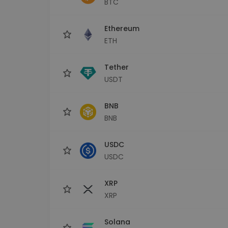
BTC
Investitions-Explorer
Finde deine Krypto-Strategie
Ethereum
ETH
Tether
USDT
BNB
BNB
USDC
USDC
XRP
XRP
Solana