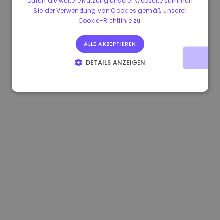
Durch die weitere Nutzung unserer Webseite stimmen
Sie der Verwendung von Cookies gemäß unserer
1.160000 €
-4.10%
3.2B €
Cookie-Richtlinie zu.
ALLE AKZEPTIEREN
DETAILS ANZEIGEN
UNBEDINGT ERFORDERLICH
PERFORMANCE
TARGETING
FUNKTIONALITÄT