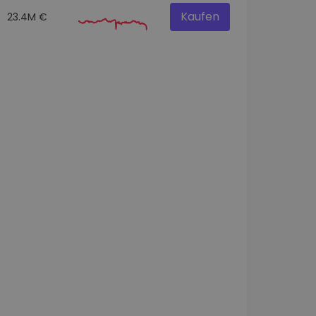
Kaufen
23.4M €