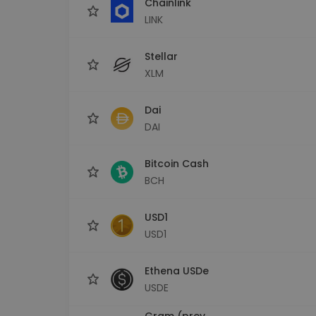
Chainlink
LINK
Stellar
XLM
Dai
DAI
Bitcoin Cash
BCH
USD1
USD1
Ethena USDe
USDE
Gram (prev.