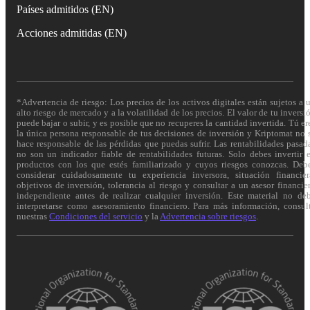
Países admitidos (EN)
Acciones admitidas (EN)
*Advertencia de riesgo: Los precios de los activos digitales están sujetos a 
alto riesgo de mercado y a la volatilidad de los precios. El valor de tu inversi
puede bajar o subir, y es posible que no recuperes la cantidad invertida. Tú er
la única persona responsable de tus decisiones de inversión y Kriptomat no 
hace responsable de las pérdidas que puedas sufrir. Las rentabilidades pasad
no son un indicador fiable de rentabilidades futuras. Solo debes invertir 
productos con los que estés familiarizado y cuyos riesgos conozcas. Deb
considerar cuidadosamente tu experiencia inversora, situación financier
objetivos de inversión, tolerancia al riesgo y consultar a un asesor financie
independiente antes de realizar cualquier inversión. Este material no de
interpretarse como asesoramiento financiero. Para más información, consul
nuestras
Condiciones del servicio
y la
Advertencia sobre riesgos
.