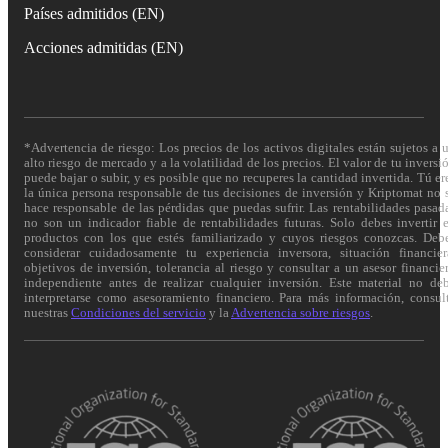
Países admitidos (EN)
Acciones admitidas (EN)
*Advertencia de riesgo: Los precios de los activos digitales están sujetos a 
alto riesgo de mercado y a la volatilidad de los precios. El valor de tu inversi
puede bajar o subir, y es posible que no recuperes la cantidad invertida. Tú er
la única persona responsable de tus decisiones de inversión y Kriptomat no 
hace responsable de las pérdidas que puedas sufrir. Las rentabilidades pasad
no son un indicador fiable de rentabilidades futuras. Solo debes invertir 
productos con los que estés familiarizado y cuyos riesgos conozcas. Deb
considerar cuidadosamente tu experiencia inversora, situación financier
objetivos de inversión, tolerancia al riesgo y consultar a un asesor financie
independiente antes de realizar cualquier inversión. Este material no de
interpretarse como asesoramiento financiero. Para más información, consul
nuestras
Condiciones del servicio
y la
Advertencia sobre riesgos
.