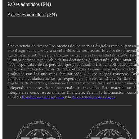
Países admitidos (EN)
Acciones admitidas (EN)
*Advertencia de riesgo: Los precios de los activos digitales están sujetos a 
alto riesgo de mercado y a la volatilidad de los precios. El valor de tu inversi
puede bajar o subir, y es posible que no recuperes la cantidad invertida. Tú er
la única persona responsable de tus decisiones de inversión y Kriptomat no 
hace responsable de las pérdidas que puedas sufrir. Las rentabilidades pasad
no son un indicador fiable de rentabilidades futuras. Solo debes invertir 
productos con los que estés familiarizado y cuyos riesgos conozcas. Deb
considerar cuidadosamente tu experiencia inversora, situación financier
objetivos de inversión, tolerancia al riesgo y consultar a un asesor financie
independiente antes de realizar cualquier inversión. Este material no de
interpretarse como asesoramiento financiero. Para más información, consul
nuestras
Condiciones del servicio
y la
Advertencia sobre riesgos
.