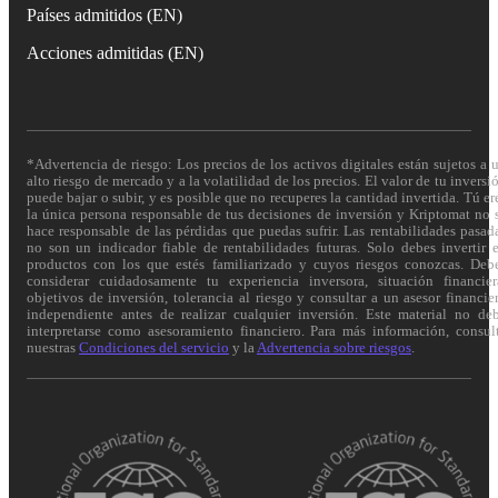
Países admitidos (EN)
Acciones admitidas (EN)
*Advertencia de riesgo: Los precios de los activos digitales están sujetos a 
alto riesgo de mercado y a la volatilidad de los precios. El valor de tu inversi
puede bajar o subir, y es posible que no recuperes la cantidad invertida. Tú er
la única persona responsable de tus decisiones de inversión y Kriptomat no 
hace responsable de las pérdidas que puedas sufrir. Las rentabilidades pasad
no son un indicador fiable de rentabilidades futuras. Solo debes invertir 
productos con los que estés familiarizado y cuyos riesgos conozcas. Deb
considerar cuidadosamente tu experiencia inversora, situación financier
objetivos de inversión, tolerancia al riesgo y consultar a un asesor financie
independiente antes de realizar cualquier inversión. Este material no de
interpretarse como asesoramiento financiero. Para más información, consul
nuestras
Condiciones del servicio
y la
Advertencia sobre riesgos
.