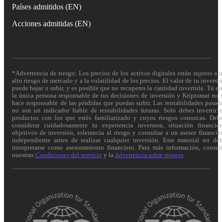
Países admitidos (EN)
Acciones admitidas (EN)
*Advertencia de riesgo: Los precios de los activos digitales están sujetos a 
alto riesgo de mercado y a la volatilidad de los precios. El valor de tu inversi
puede bajar o subir, y es posible que no recuperes la cantidad invertida. Tú er
la única persona responsable de tus decisiones de inversión y Kriptomat no 
hace responsable de las pérdidas que puedas sufrir. Las rentabilidades pasad
no son un indicador fiable de rentabilidades futuras. Solo debes invertir 
productos con los que estés familiarizado y cuyos riesgos conozcas. Deb
considerar cuidadosamente tu experiencia inversora, situación financier
objetivos de inversión, tolerancia al riesgo y consultar a un asesor financie
independiente antes de realizar cualquier inversión. Este material no de
interpretarse como asesoramiento financiero. Para más información, consul
nuestras
Condiciones del servicio
y la
Advertencia sobre riesgos
.