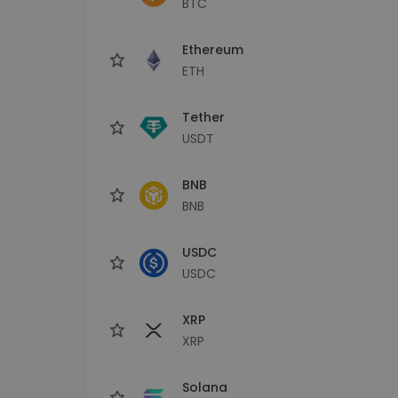
BTC
Monedero Kripto
Un monedero de cr
seguro y sencillo
Ethereum
Explorador de inv
ETH
Encuentra tu estrateg
Tether
USDT
BNB
BNB
USDC
USDC
XRP
XRP
Solana