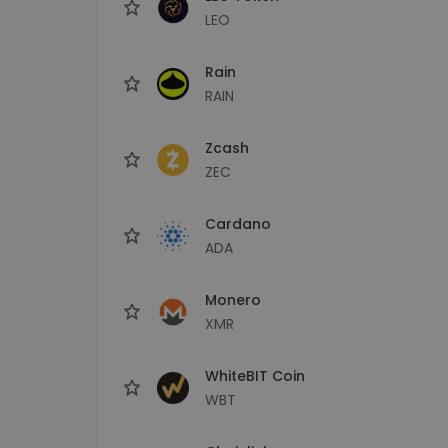
LEO
Rain
RAIN
Zcash
ZEC
Cardano
ADA
Monero
XMR
WhiteBIT Coin
WBT