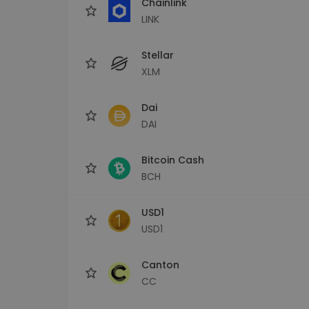
Chainlink
LINK
Stellar
XLM
Dai
DAI
Bitcoin Cash
BCH
USD1
USD1
Canton
CC