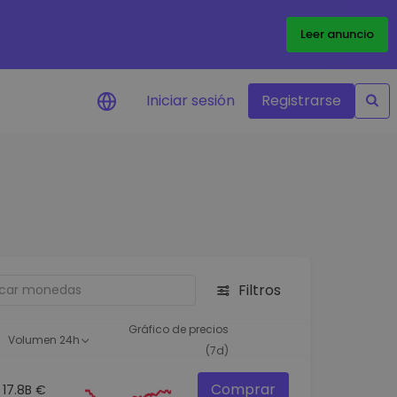
Leer anuncio
Iniciar sesión
Registrarse
ertas de precios
tualizaciones de precios a
empo real para tus tokens
voritos
plorar activos
scubre oportunidades de
Filtros
versión
álisis de cartera
Gráfico de precios
Volumen 24h
rspectiva inteligente para un
(7d)
ndimiento óptimo
Comprar
17.8B €