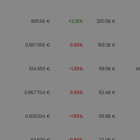
mat
iptomonedas
1661.56 €
+2.10%
200.5B €
ersiones
ia cripto
0.867365 €
0.00%
159.2B €
514.650 €
-1.30%
68.5B €
4
0.867704 €
0.00%
62.4B €
0.905334 €
-1.50%
56.6B €
63.600 €
-0.80%
37.0B €