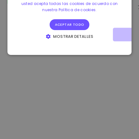
usted acepta todas las cookies de acuerdo con
0.867648 €
0.00%
3.4B €
nuestra Política de cookies.
ACEPTAR TODO
MOSTRAR DETALLES
COOKIES ESTRICTAMENTE NECESARIAS
COOKIES DE RENDIMIENTO
COOKIES DE PREFERENCIAS
COOKIES DE FUNCIONALIDAD