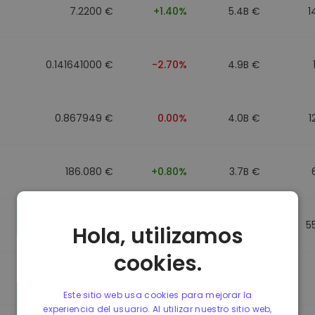
7.2200 €
+1.40%
5.4B €
1
0.141641000 €
-2.70%
4.9B €
0.867949 €
0.00%
4.0B €
1
186.080 €
+0.80%
3.7B €
0.867692 €
0.00%
3.5B €
5
Hola, utilizamos
cookies.
0.085773000 €
-5.40%
3.4B €
Este sitio web usa cookies para mejorar la
experiencia del usuario. Al utilizar nuestro sitio web,